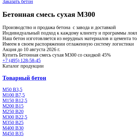
Заказать бетон
Бетонная смесь сухая М300
Производство и продажа бетона с завода и доставкой
Индивидуальный подход к каждому клиенту и программы лоял
Наш бетон изготовляется из нерудных материалов и цемента т
Имеем в своем распоряжении отлаженную систему логистики
Акция до 10 августа 2026 г.
Купить
Бетонная смесь сухая М300
со скидкой 45%
+7 (495)
128-58-45
Каталог продукции
Товарный бетон
М50 В3,5
М100 В7,5
М150 В12,5
М200 В15
М250 В20
М300 В22,5
М350 В25
М400 В30
М450 В35