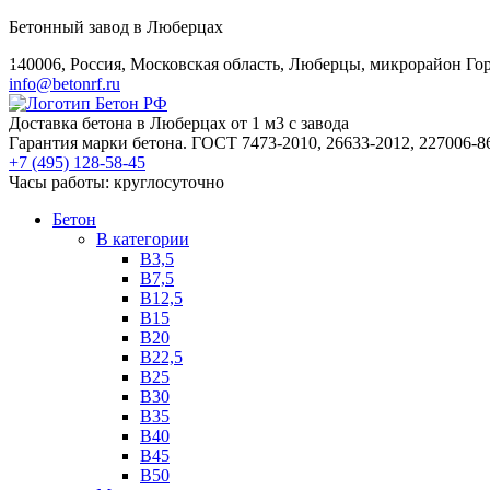
Бетонный завод в Люберцах
140006, Россия, Московская область, Люберцы, микрорайон Гор
info@betonrf.ru
Доставка бетона в Люберцах от 1 м3 с завода
Гарантия марки бетона. ГОСТ 7473-2010, 26633-2012, 227006-8
+7 (495)
128-58-45
Часы работы: круглосуточно
Бетон
B категории
B3,5
B7,5
B12,5
B15
B20
B22,5
B25
B30
B35
B40
B45
B50