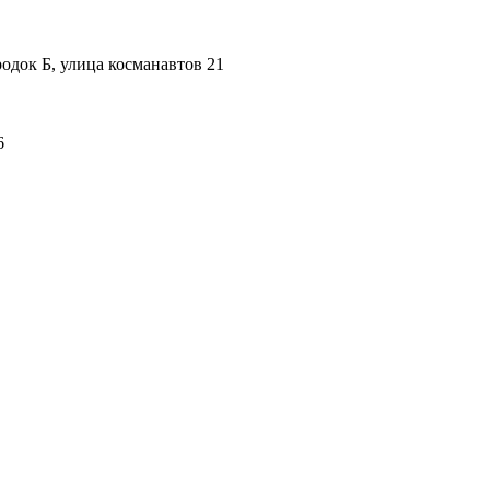
одок Б, улица косманавтов 21
6