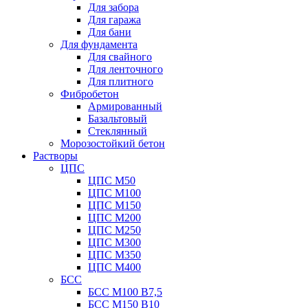
Для забора
Для гаража
Для бани
Для фундамента
Для свайного
Для ленточного
Для плитного
Фибробетон
Армированный
Базальтовый
Стеклянный
Морозостойкий бетон
Растворы
ЦПС
ЦПС М50
ЦПС М100
ЦПС М150
ЦПС М200
ЦПС М250
ЦПС М300
ЦПС М350
ЦПС М400
БСС
БСС М100 B7,5
БСС М150 B10