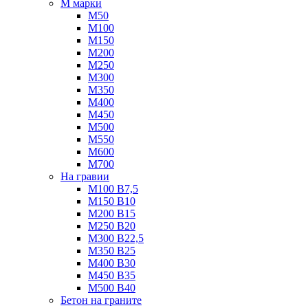
М марки
М50
М100
М150
М200
М250
М300
М350
М400
М450
М500
М550
М600
М700
На гравии
М100 B7,5
М150 B10
М200 B15
М250 B20
М300 B22,5
М350 B25
М400 B30
М450 B35
М500 B40
Бетон на граните