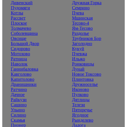
Дивенский
Дружная Горка
Пудомяги
Семрино
Котлы
Пчева
Рассвет
Мшинская
Плоское
Тесово-4
Толмачево
Ям-Тесово
Соболевщина
Раздолье
Овсище
Трубников Бор
Большой Двор
Заголодно
Сидорово
Кукуй
Мотохово
Пчевжа
Ратница
Ильжо
Наволок
Ронковицы
Ганнибаловка
Дунай
Кавголово
Новое Токсово
Капитолово
Плинтовка
Дранишники
Дружноселье
Ратчино
Иконово
Дачное
Пулково
Райкузи
Дятлицы
Сашино
Телези
Ульино
Пятиречье
Силино
Ягодное
Скамья
Рынделево
Пионер
Ладога