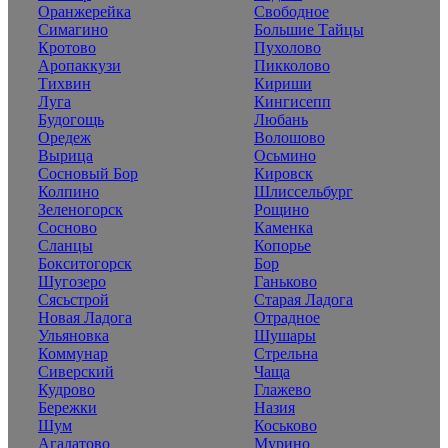
Оранжерейка
Свободное
Симагино
Большие Тайцы
Кротово
Пухолово
Аропаккузи
Пикколово
Тихвин
Кириши
Луга
Кингисепп
Будогощь
Любань
Оредеж
Волошово
Вырица
Осьмино
Сосновый Бор
Кировск
Колпино
Шлиссельбург
Зеленогорск
Рощино
Сосново
Каменка
Сланцы
Копорье
Бокситогорск
Бор
Шугозеро
Ганьково
Сясьстрой
Старая Ладога
Новая Ладога
Отрадное
Ульяновка
Шушары
Коммунар
Стрельна
Сиверский
Чаща
Кудрово
Глажево
Бережки
Назия
Шум
Коськово
Агалатово
Мурино