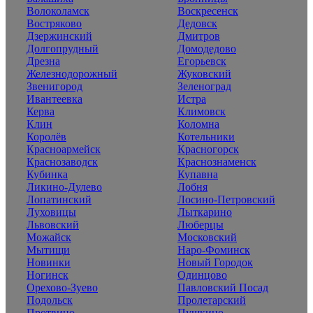
Волоколамск
Воскресенск
Востряково
Дедовск
Дзержинский
Дмитров
Долгопрудный
Домодедово
Дрезна
Егорьевск
Железнодорожный
Жуковский
Звенигород
Зеленоград
Ивантеевка
Истра
Керва
Климовск
Клин
Коломна
Королёв
Котельники
Красноармейск
Красногорск
Краснозаводск
Краснознаменск
Кубинка
Купавна
Ликино-Дулево
Лобня
Лопатинский
Лосино-Петровский
Луховицы
Лыткарино
Львовский
Люберцы
Можайск
Московский
Мытищи
Наро-Фоминск
Новинки
Новый Городок
Ногинск
Одинцово
Орехово-Зуево
Павловский Посад
Подольск
Пролетарский
Протвино
Пушкино