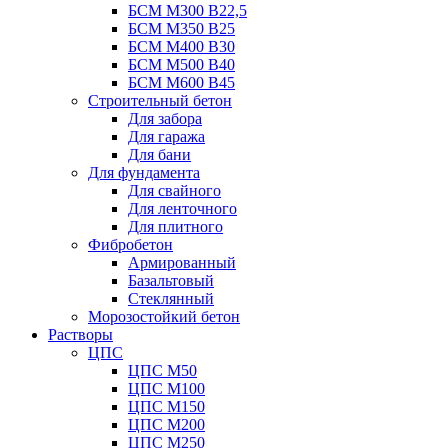
БСМ М300 B22,5
БСМ М350 B25
БСМ М400 B30
БСМ М500 B40
БСМ М600 B45
Строительный бетон
Для забора
Для гаража
Для бани
Для фундамента
Для свайного
Для ленточного
Для плитного
Фибробетон
Армированный
Базальтовый
Стеклянный
Морозостойкий бетон
Растворы
ЦПС
ЦПС М50
ЦПС М100
ЦПС М150
ЦПС М200
ЦПС М250