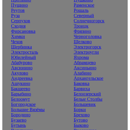
Пущино
Раменское
Реутов
Рошаль
Руза
Северный
Серпухов
Солнечногорск
Сходня
Троицк
Фирсановка
Фрязино
Химки
Черноголовка
Чехов
Щелково
Щербинка
Электрогорск
Электросталь
Электроугли
Юбилейный
Яхрома
Абабурово
Абрамцево
Авсюнино
Аксиньино
Акулово
Алабино
Андреевка
Архангельское
Ашукино
Баковка
Бакшеево
Барвиха
Барыбино
Белоозерский
Белоомут
Белые Столбы
Богородское
Большевик
Большие Вязёмы
Борки
Бородино
Брехово
Бузаево
Бутово
Бутынь
Быково