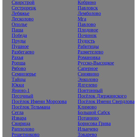
Свирстрой
Кобрино
Сестрорецк
Павловск
Лебяжье
Лемболово
Лесколово
Мга
Ополье
Павлово
Паша
Плодовое
Победа
Починок
Пруды
Пудость
Пушное
Рабитицы
Разбегаево
Разметелево
Рахья
Романовка
Ропша
Русско-Высоцкое
Рябово
Саперное
Семиозерье
Синявино
Тайцы
Энколово
Юкки
Ялгелево
Янино-1
Понтонный
Песочный
Посёлок Дзержинского
Посёлок Имени Морозова
Посёлок Имени Свердлова
Посёлок Тельмана
Климово
Сегла
Большой Сабск
Извара
Потанино
Свирица
Борисова Грива
Рапполово
Ильичево
Решетниково
Токарево