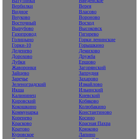
Ватутинки
Введенское
Вербилки
Верея
Видное
Власово
Внуково
Вороново
Восточный
Восход
Вырубово
Высоковск
Газопровод
Гигирево
Голицыно
Горки ленинские
Горки-10
Горышкино
Деденево
Демихово
Дорохово
Дружба
Дубки
Ершово
Жаворонки
Загорянский
Зайцево
Запрудня
Заречье
Захарово
Зеленоградский
Измайлово
Икша
Ильинский
Калининец
Киевский
Кировский
Кобяково
Кокошкино
Колюбакино
Коммунарка
Константиново
Коренево
Косино
Красково
Красная Пахра
Кратово
Крюково
Куровское
Лапино