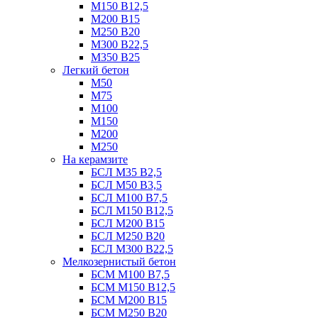
М150 В12,5
М200 В15
М250 В20
М300 В22,5
М350 В25
Легкий бетон
М50
М75
М100
М150
М200
М250
На керамзите
БСЛ М35 B2,5
БСЛ М50 В3,5
БСЛ М100 В7,5
БСЛ М150 В12,5
БСЛ М200 В15
БСЛ М250 В20
БСЛ М300 В22,5
Мелкозернистый бетон
БСМ М100 B7,5
БСМ М150 B12,5
БСМ М200 B15
БСМ М250 B20