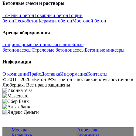
Бетонные смеси и растворы
Тяжелый бетон
Товарный бетон
Тощий
бетон
Пескобетон
Керамзитобетон
Мостовой бетон
Аренда оборудования
стационарные бетононасосы
линейные
бетононасосы
Стреловые бетононасосы
Бетонные миксеры
Информация
О компании
Прайс
Доставка
Информация
Контакты
© 2011 - 2026 «Бетон РФ» - бетон с доставкой круглосуточно в
Люберцах. Все права защищены
Москва
Апрелевка
Балашиха
Бронницы