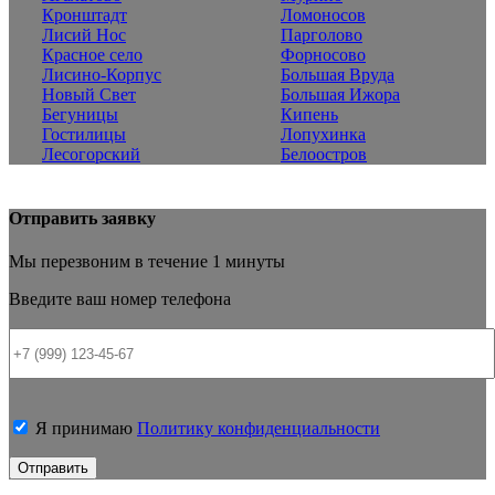
Кронштадт
Ломоносов
Лисий Нос
Парголово
Красное село
Форносово
Лисино-Корпус
Большая Вруда
Новый Свет
Большая Ижора
Бегуницы
Кипень
Гостилицы
Лопухинка
Лесогорский
Белоостров
Отправить заявку
Мы перезвоним в течение 1 минуты
Введите ваш номер телефона
Я принимаю
Политику конфиденциальности