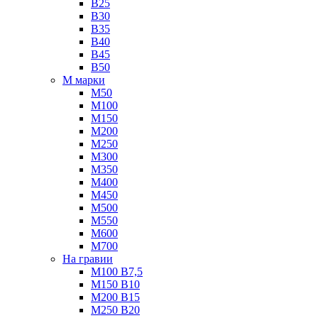
B25
B30
B35
B40
B45
B50
М марки
М50
М100
М150
М200
М250
М300
М350
М400
М450
М500
М550
М600
М700
На гравии
М100 B7,5
М150 B10
М200 B15
М250 B20