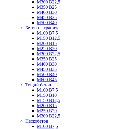
М300 B22,5
М350 B25
М400 B30
М450 B35
М500 B40
Бетон на граните
М100 B7,5
М150 B12,5
М200 B15
М250 B20
М300 B22,5
М350 B25
М400 B30
М450 B35
М500 B40
М600 B45
Тощий бетон
М100 В7,5
М150 В10
М150 В12,5
М200 В15
М250 В20
М300 В22,5
Пескобетон
М100 В7,5