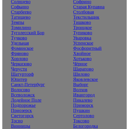
Солнцево
Софрино
Софьино
Старая Купавна
Старбеево
Столбовая
Татищево
Текстильщик
Темпы
Тишково
Томилино
Троицкое
Туголесский Бор
Тупиково
Тучково
Уваровка
Удельная
Успенское
Фоминское
Фосфоритный
Фряново
Хвойное
Хорлово
Хотьково
Черкизово
Чёрное
Черусти
Шарапово
Шатурторф
Шилово
Юпитер
Яковлевское
Санкт-Петербург
Выборг
Волосово
Волхов
Всеволожск
Ивангород
Лодейное Поле
Пикалево
Подпорожье
Приморск
Приозерск
Пушкин
Светогорск
Сертолово
Тосно
Токсово
Винницы
Белогородка