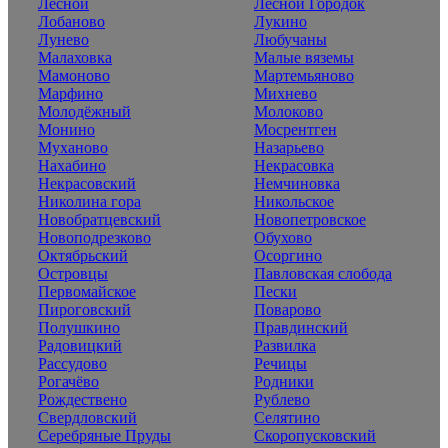
Лесной
Лесной Городок
Лобаново
Лукино
Лунево
Любучаны
Малаховка
Малые вяземы
Мамоново
Мартемьяново
Марфино
Михнево
Молодёжный
Молоково
Монино
Мосрентген
Муханово
Назарьево
Нахабино
Некрасовка
Некрасовский
Немчиновка
Николина гора
Никольское
Новобратцевский
Новопетровское
Новоподрезково
Обухово
Октябрьский
Осоргино
Островцы
Павловская слобода
Первомайское
Пески
Пироговский
Поварово
Полушкино
Правдинский
Радовицкий
Развилка
Рассудово
Речицы
Рогачёво
Родники
Рождествено
Рублево
Свердловский
Селятино
Серебряные Пруды
Скоропусковский