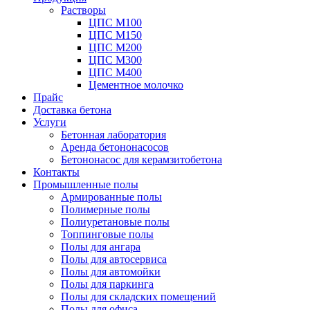
Растворы
ЦПС М100
ЦПС М150
ЦПС М200
ЦПС М300
ЦПС М400
Цементное молочко
Прайс
Доставка бетона
Услуги
Бетонная лаборатория
Аренда бетононасосов
Бетононасос для керамзитобетона
Контакты
Промышленные полы
Армированные полы
Полимерные полы
Полиуретановые полы
Топпинговые полы
Полы для ангара
Полы для автосервиса
Полы для автомойки
Полы для паркинга
Полы для складских помещений
Полы для офиса