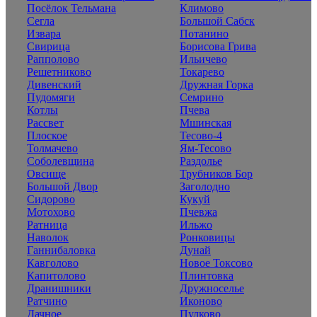
Посёлок Тельмана
Климово
Сегла
Большой Сабск
Извара
Потанино
Свирица
Борисова Грива
Рапполово
Ильичево
Решетниково
Токарево
Дивенский
Дружная Горка
Пудомяги
Семрино
Котлы
Пчева
Рассвет
Мшинская
Плоское
Тесово-4
Толмачево
Ям-Тесово
Соболевщина
Раздолье
Овсище
Трубников Бор
Большой Двор
Заголодно
Сидорово
Кукуй
Мотохово
Пчевжа
Ратница
Ильжо
Наволок
Ронковицы
Ганнибаловка
Дунай
Кавголово
Новое Токсово
Капитолово
Плинтовка
Дранишники
Дружноселье
Ратчино
Иконово
Дачное
Пулково