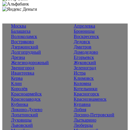
Москва
Апрелевка
Балашиха
Бронницы
Волоколамск
Воскресенск
Востряково
Дедовск
Дзержинский
Дмитров
Долгопрудный
Домодедово
Дрезна
Егорьевск
Железнодорожный
Жуковский
Звенигород
Зеленоград
Ивантеевка
Истра
Керва
Климовск
Клин
Коломна
Королёв
Котельники
Красноармейск
Красногорск
Краснозаводск
Краснознаменск
Кубинка
Купавна
Ликино-Дулево
Лобня
Лопатинский
Лосино-Петровский
Луховицы
Лыткарино
Львовский
Люберцы