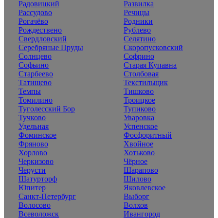
Радовицкий
Развилка
Рассудово
Речицы
Рогачёво
Родники
Рождествено
Рублево
Свердловский
Селятино
Серебряные Пруды
Скоропусковский
Солнцево
Софрино
Софьино
Старая Купавна
Старбеево
Столбовая
Татищево
Текстильщик
Темпы
Тишково
Томилино
Троицкое
Туголесский Бор
Тупиково
Тучково
Уваровка
Удельная
Успенское
Фоминское
Фосфоритный
Фряново
Хвойное
Хорлово
Хотьково
Черкизово
Чёрное
Черусти
Шарапово
Шатурторф
Шилово
Юпитер
Яковлевское
Санкт-Петербург
Выборг
Волосово
Волхов
Всеволожск
Ивангород