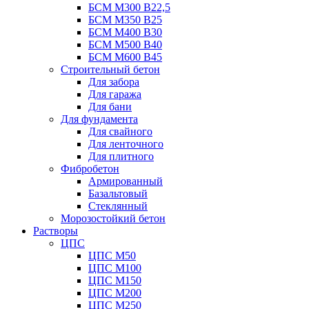
БСМ М300 B22,5
БСМ М350 B25
БСМ М400 B30
БСМ М500 B40
БСМ М600 B45
Строительный бетон
Для забора
Для гаража
Для бани
Для фундамента
Для свайного
Для ленточного
Для плитного
Фибробетон
Армированный
Базальтовый
Стеклянный
Морозостойкий бетон
Растворы
ЦПС
ЦПС М50
ЦПС М100
ЦПС М150
ЦПС М200
ЦПС М250