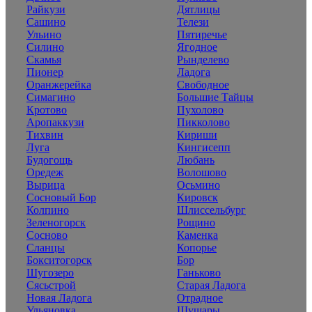
Райкузи
Дятлицы
Сашино
Телези
Ульино
Пятиречье
Силино
Ягодное
Скамья
Рынделево
Пионер
Ладога
Оранжерейка
Свободное
Симагино
Большие Тайцы
Кротово
Пухолово
Аропаккузи
Пикколово
Тихвин
Кириши
Луга
Кингисепп
Будогощь
Любань
Оредеж
Волошово
Вырица
Осьмино
Сосновый Бор
Кировск
Колпино
Шлиссельбург
Зеленогорск
Рощино
Сосново
Каменка
Сланцы
Копорье
Бокситогорск
Бор
Шугозеро
Ганьково
Сясьстрой
Старая Ладога
Новая Ладога
Отрадное
Ульяновка
Шушары