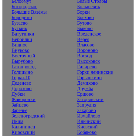
Белоомут
Белые Столбы
Богородское
Большевик
Большие Вязёмы
Борки
Бородино
Брехово
Бузаево
Бутово
Бутынь
Быково
Ватутинки
Введенское
Вербилки
Верея
Видное
Власово
Внуково
Вороново
Восточный
Восход
Вырубово
Высоковск
Газопровод
Гигирево
Голицыно
Горки ленинские
Горки-10
Горышкино
Деденево
Демихово
Дорохово
Дружба
Дубки
Ершово
Жаворонки
Загорянский
Зайцево
Запрудня
Заречье
Захарово
Зеленоградский
Измайлово
Икша
Ильинский
Калининец
Киевский
Кировский
Кобяково