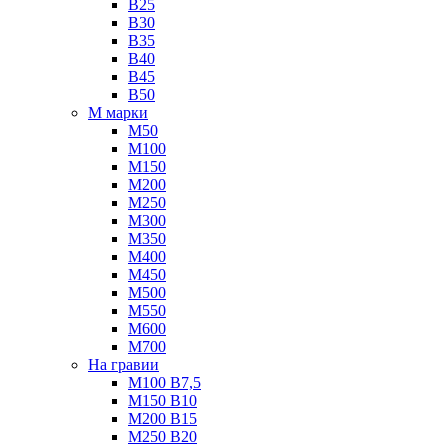
B25
B30
B35
B40
B45
B50
М марки
М50
М100
М150
М200
М250
М300
М350
М400
М450
М500
М550
М600
М700
На гравии
М100 B7,5
М150 B10
М200 B15
М250 B20