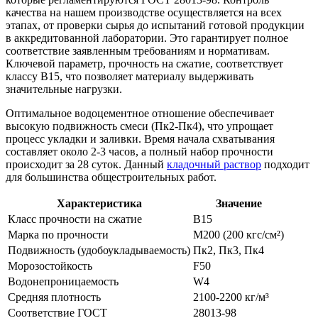
качества на нашем производстве осуществляется на всех
этапах, от проверки сырья до испытаний готовой продукции
в аккредитованной лаборатории. Это гарантирует полное
соответствие заявленным требованиям и нормативам.
Ключевой параметр, прочность на сжатие, соответствует
классу B15, что позволяет материалу выдерживать
значительные нагрузки.
Оптимальное водоцементное отношение обеспечивает
высокую подвижность смеси (Пк2-Пк4), что упрощает
процесс укладки и заливки. Время начала схватывания
составляет около 2-3 часов, а полный набор прочности
происходит за 28 суток. Данный
кладочный раствор
подходит
для большинства общестроительных работ.
Характеристика
Значение
Класс прочности на сжатие
B15
Марка по прочности
М200 (200 кгс/см²)
Подвижность (удобоукладываемость)
Пк2, Пк3, Пк4
Морозостойкость
F50
Водонепроницаемость
W4
Средняя плотность
2100-2200 кг/м³
Соответствие ГОСТ
28013-98