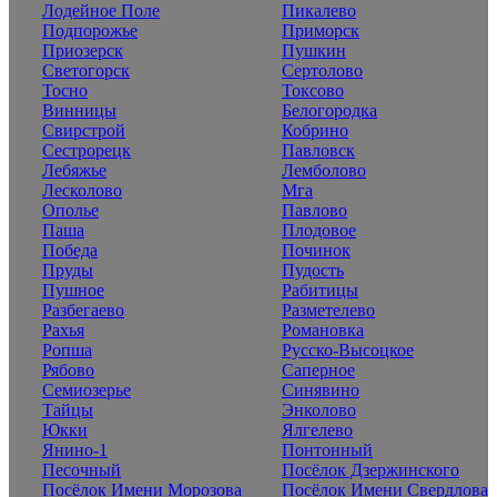
Лодейное Поле
Пикалево
Подпорожье
Приморск
Приозерск
Пушкин
Светогорск
Сертолово
Тосно
Токсово
Винницы
Белогородка
Свирстрой
Кобрино
Сестрорецк
Павловск
Лебяжье
Лемболово
Лесколово
Мга
Ополье
Павлово
Паша
Плодовое
Победа
Починок
Пруды
Пудость
Пушное
Рабитицы
Разбегаево
Разметелево
Рахья
Романовка
Ропша
Русско-Высоцкое
Рябово
Саперное
Семиозерье
Синявино
Тайцы
Энколово
Юкки
Ялгелево
Янино-1
Понтонный
Песочный
Посёлок Дзержинского
Посёлок Имени Морозова
Посёлок Имени Свердлова