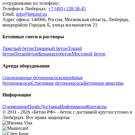
сотрудниками по телефону:
Телефон в Люберцах:
+7 (495)
128-58-45
Email:
info@betonrf.ru
Адрес офиса: 140006, Россия, Московская область, Люберцы,
микрорайон Городок Б, улица косманавтов 21
Бетонные смеси и растворы
Тяжелый бетон
Товарный бетон
Тощий
бетон
Пескобетон
Керамзитобетон
Мостовой бетон
Аренда оборудования
стационарные бетононасосы
линейные
бетононасосы
Стреловые бетононасосы
Бетонные миксеры
Информация
О компании
Прайс
Доставка
Информация
Контакты
© 2011 - 2026 «Бетон РФ» - бетон с доставкой круглосуточно в
Люберцах. Все права защищены