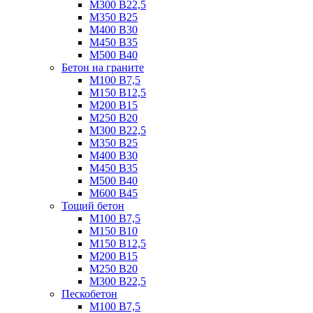
М300 B22,5
М350 B25
М400 B30
М450 B35
М500 B40
Бетон на граните
М100 B7,5
М150 B12,5
М200 B15
М250 B20
М300 B22,5
М350 B25
М400 B30
М450 B35
М500 B40
М600 B45
Тощий бетон
М100 В7,5
М150 В10
М150 В12,5
М200 В15
М250 В20
М300 В22,5
Пескобетон
М100 В7,5