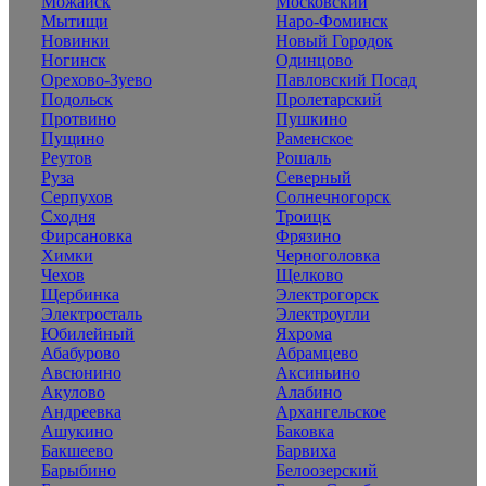
Можайск
Московский
Мытищи
Наро-Фоминск
Новинки
Новый Городок
Ногинск
Одинцово
Орехово-Зуево
Павловский Посад
Подольск
Пролетарский
Протвино
Пушкино
Пущино
Раменское
Реутов
Рошаль
Руза
Северный
Серпухов
Солнечногорск
Сходня
Троицк
Фирсановка
Фрязино
Химки
Черноголовка
Чехов
Щелково
Щербинка
Электрогорск
Электросталь
Электроугли
Юбилейный
Яхрома
Абабурово
Абрамцево
Авсюнино
Аксиньино
Акулово
Алабино
Андреевка
Архангельское
Ашукино
Баковка
Бакшеево
Барвиха
Барыбино
Белоозерский