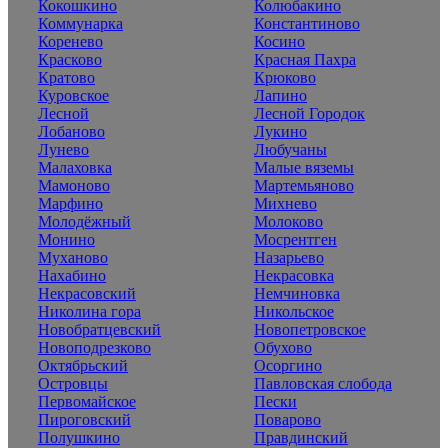
Кокошкино
Колюбакино
Коммунарка
Константиново
Коренево
Косино
Красково
Красная Пахра
Кратово
Крюково
Куровское
Лапино
Лесной
Лесной Городок
Лобаново
Лукино
Лунево
Любучаны
Малаховка
Малые вяземы
Мамоново
Мартемьяново
Марфино
Михнево
Молодёжный
Молоково
Монино
Мосрентген
Муханово
Назарьево
Нахабино
Некрасовка
Некрасовский
Немчиновка
Николина гора
Никольское
Новобратцевский
Новопетровское
Новоподрезково
Обухово
Октябрьский
Осоргино
Островцы
Павловская слобода
Первомайское
Пески
Пироговский
Поварово
Полушкино
Правдинский