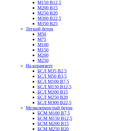
М150 В12,5
М200 В15
М250 В20
М300 В22,5
М350 В25
Легкий бетон
М50
М75
М100
М150
М200
М250
На керамзите
БСЛ М35 B2,5
БСЛ М50 В3,5
БСЛ М100 В7,5
БСЛ М150 В12,5
БСЛ М200 В15
БСЛ М250 В20
БСЛ М300 В22,5
Мелкозернистый бетон
БСМ М100 B7,5
БСМ М150 B12,5
БСМ М200 B15
БСМ М250 B20