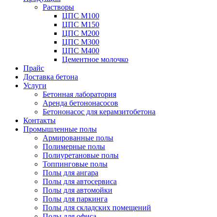
Растворы
ЦПС М100
ЦПС М150
ЦПС М200
ЦПС М300
ЦПС М400
Цементное молочко
Прайс
Доставка бетона
Услуги
Бетонная лаборатория
Аренда бетононасосов
Бетононасос для керамзитобетона
Контакты
Промышленные полы
Армированные полы
Полимерные полы
Полиуретановые полы
Топпинговые полы
Полы для ангара
Полы для автосервиса
Полы для автомойки
Полы для паркинга
Полы для складских помещений
Полы для офиса