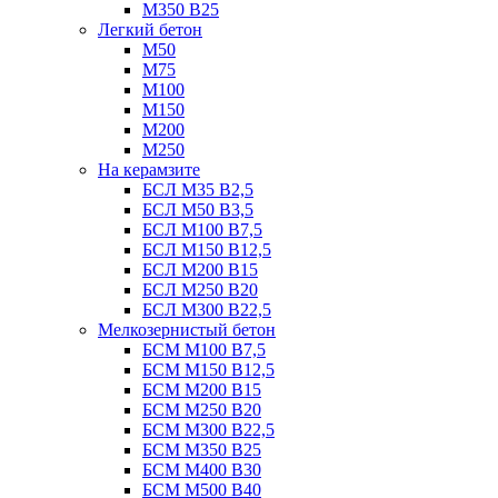
М350 В25
Легкий бетон
М50
М75
М100
М150
М200
М250
На керамзите
БСЛ М35 B2,5
БСЛ М50 В3,5
БСЛ М100 В7,5
БСЛ М150 В12,5
БСЛ М200 В15
БСЛ М250 В20
БСЛ М300 В22,5
Мелкозернистый бетон
БСМ М100 B7,5
БСМ М150 B12,5
БСМ М200 B15
БСМ М250 B20
БСМ М300 B22,5
БСМ М350 B25
БСМ М400 B30
БСМ М500 B40