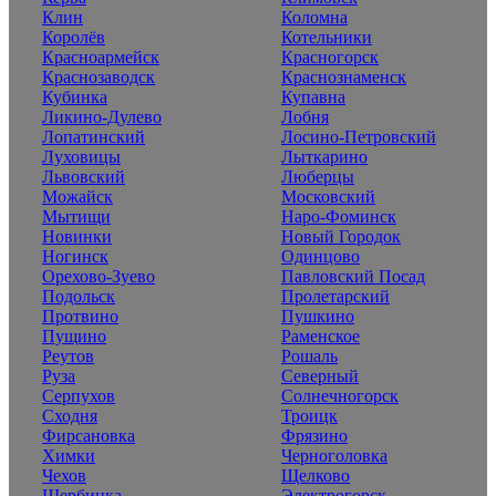
Клин
Коломна
Королёв
Котельники
Красноармейск
Красногорск
Краснозаводск
Краснознаменск
Кубинка
Купавна
Ликино-Дулево
Лобня
Лопатинский
Лосино-Петровский
Луховицы
Лыткарино
Львовский
Люберцы
Можайск
Московский
Мытищи
Наро-Фоминск
Новинки
Новый Городок
Ногинск
Одинцово
Орехово-Зуево
Павловский Посад
Подольск
Пролетарский
Протвино
Пушкино
Пущино
Раменское
Реутов
Рошаль
Руза
Северный
Серпухов
Солнечногорск
Сходня
Троицк
Фирсановка
Фрязино
Химки
Черноголовка
Чехов
Щелково
Щербинка
Электрогорск