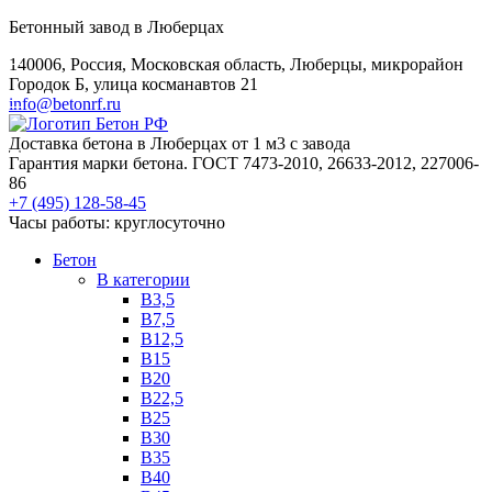
Бетонный завод в Люберцах
140006, Россия, Московская область, Люберцы, микрорайон
Городок Б, улица косманавтов 21
info@betonrf.ru
Доставка бетона в Люберцах от 1 м3 с завода
Гарантия марки бетона. ГОСТ 7473-2010, 26633-2012, 227006-
86
+7 (495)
128-58-45
Часы работы: круглосуточно
Бетон
B категории
B3,5
B7,5
B12,5
B15
B20
B22,5
B25
B30
B35
B40