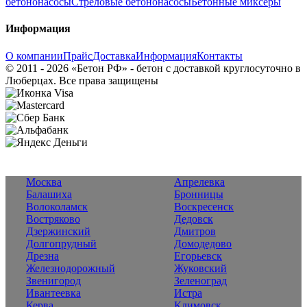
бетононасосы
Стреловые бетононасосы
Бетонные миксеры
Информация
О компании
Прайс
Доставка
Информация
Контакты
© 2011 - 2026 «Бетон РФ» - бетон с доставкой круглосуточно в
Люберцах. Все права защищены
Москва
Апрелевка
Балашиха
Бронницы
Волоколамск
Воскресенск
Востряково
Дедовск
Дзержинский
Дмитров
Долгопрудный
Домодедово
Дрезна
Егорьевск
Железнодорожный
Жуковский
Звенигород
Зеленоград
Ивантеевка
Истра
Керва
Климовск