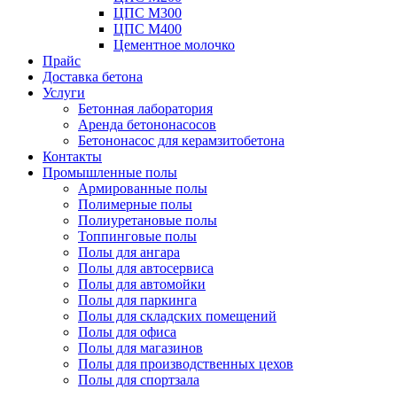
ЦПС М300
ЦПС М400
Цементное молочко
Прайс
Доставка бетона
Услуги
Бетонная лаборатория
Аренда бетононасосов
Бетононасос для керамзитобетона
Контакты
Промышленные полы
Армированные полы
Полимерные полы
Полиуретановые полы
Топпинговые полы
Полы для ангара
Полы для автосервиса
Полы для автомойки
Полы для паркинга
Полы для складских помещений
Полы для офиса
Полы для магазинов
Полы для производственных цехов
Полы для спортзала