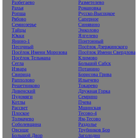
Разбегаево
Разметелево
Рахья
Романовка
Ропша
Русско-Высоцкое
Рябово
Саперное
Семиозерье
Синявино
Тайцы
Энколово
Юкки
Ялгелево
Янино-1
Понтонный
Песочный
Посёлок Дзержинского
Посёлок Имени Морозова
Посёлок Имени Свердлова
Посёлок Тельмана
Климово
Сегла
Большой Сабск
Извара
Потанино
Свирица
Борисова Грива
Рапполово
Ильичево
Решетниково
Токарево
Дивенский
Дружная Горка
Пудомяги
Семрино
Котлы
Пчева
Рассвет
Мшинская
Плоское
Тесово-4
Толмачево
Ям-Тесово
Соболевщина
Раздолье
Овсище
Трубников Бор
Большой Двор
Заголодно