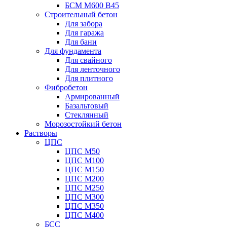
БСМ М600 B45
Строительный бетон
Для забора
Для гаража
Для бани
Для фундамента
Для свайного
Для ленточного
Для плитного
Фибробетон
Армированный
Базальтовый
Стеклянный
Морозостойкий бетон
Растворы
ЦПС
ЦПС М50
ЦПС М100
ЦПС М150
ЦПС М200
ЦПС М250
ЦПС М300
ЦПС М350
ЦПС М400
БСС