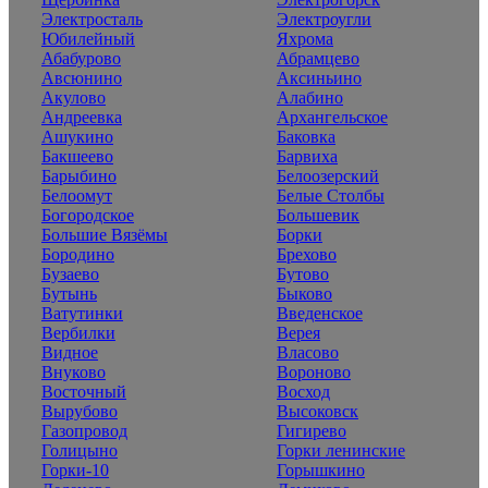
Электросталь
Электроугли
Юбилейный
Яхрома
Абабурово
Абрамцево
Авсюнино
Аксиньино
Акулово
Алабино
Андреевка
Архангельское
Ашукино
Баковка
Бакшеево
Барвиха
Барыбино
Белоозерский
Белоомут
Белые Столбы
Богородское
Большевик
Большие Вязёмы
Борки
Бородино
Брехово
Бузаево
Бутово
Бутынь
Быково
Ватутинки
Введенское
Вербилки
Верея
Видное
Власово
Внуково
Вороново
Восточный
Восход
Вырубово
Высоковск
Газопровод
Гигирево
Голицыно
Горки ленинские
Горки-10
Горышкино