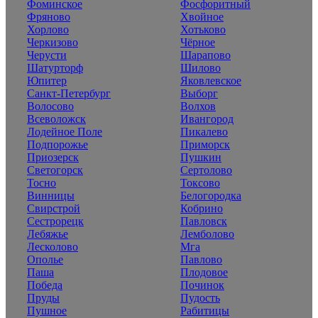
Фоминское
Фосфоритный
Фряново
Хвойное
Хорлово
Хотьково
Черкизово
Чёрное
Черусти
Шарапово
Шатурторф
Шилово
Юпитер
Яковлевское
Санкт-Петербург
Выборг
Волосово
Волхов
Всеволожск
Ивангород
Лодейное Поле
Пикалево
Подпорожье
Приморск
Приозерск
Пушкин
Светогорск
Сертолово
Тосно
Токсово
Винницы
Белогородка
Свирстрой
Кобрино
Сестрорецк
Павловск
Лебяжье
Лемболово
Лесколово
Мга
Ополье
Павлово
Паша
Плодовое
Победа
Починок
Пруды
Пудость
Пушное
Рабитицы