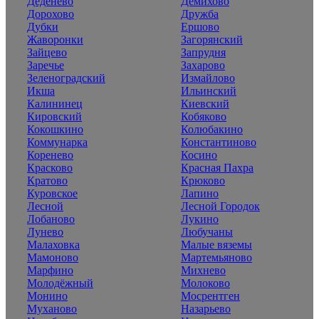
Деденево
Демихово
Дорохово
Дружба
Дубки
Ершово
Жаворонки
Загорянский
Зайцево
Запрудня
Заречье
Захарово
Зеленоградский
Измайлово
Икша
Ильинский
Калининец
Киевский
Кировский
Кобяково
Кокошкино
Колюбакино
Коммунарка
Константиново
Коренево
Косино
Красково
Красная Пахра
Кратово
Крюково
Куровское
Лапино
Лесной
Лесной Городок
Лобаново
Лукино
Лунево
Любучаны
Малаховка
Малые вяземы
Мамоново
Мартемьяново
Марфино
Михнево
Молодёжный
Молоково
Монино
Мосрентген
Муханово
Назарьево