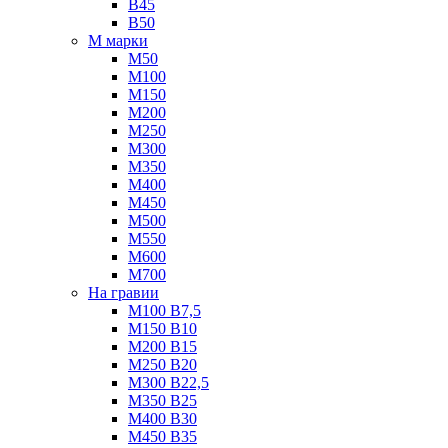
B45
B50
М марки
М50
М100
М150
М200
М250
М300
М350
М400
М450
М500
М550
М600
М700
На гравии
М100 B7,5
М150 B10
М200 B15
М250 B20
М300 B22,5
М350 B25
М400 B30
М450 B35