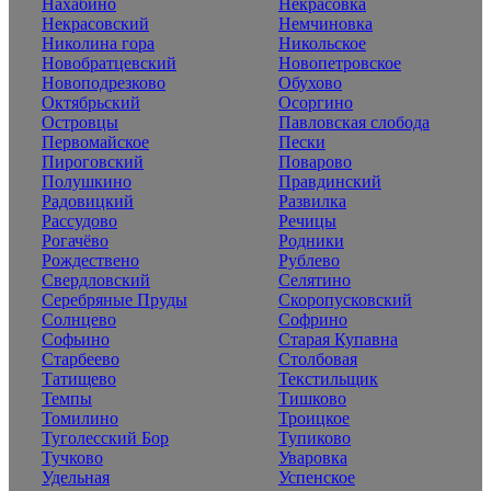
Нахабино
Некрасовка
Некрасовский
Немчиновка
Николина гора
Никольское
Новобратцевский
Новопетровское
Новоподрезково
Обухово
Октябрьский
Осоргино
Островцы
Павловская слобода
Первомайское
Пески
Пироговский
Поварово
Полушкино
Правдинский
Радовицкий
Развилка
Рассудово
Речицы
Рогачёво
Родники
Рождествено
Рублево
Свердловский
Селятино
Серебряные Пруды
Скоропусковский
Солнцево
Софрино
Софьино
Старая Купавна
Старбеево
Столбовая
Татищево
Текстильщик
Темпы
Тишково
Томилино
Троицкое
Туголесский Бор
Тупиково
Тучково
Уваровка
Удельная
Успенское