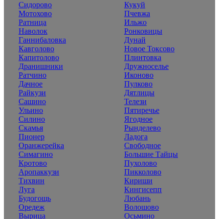
Сидорово
Кукуй
Мотохово
Пчевжа
Ратница
Ильжо
Наволок
Ронковицы
Ганнибаловка
Дунай
Кавголово
Новое Токсово
Капитолово
Плинтовка
Дранишники
Дружноселье
Ратчино
Иконово
Дачное
Пулково
Райкузи
Дятлицы
Сашино
Телези
Ульино
Пятиречье
Силино
Ягодное
Скамья
Рынделево
Пионер
Ладога
Оранжерейка
Свободное
Симагино
Большие Тайцы
Кротово
Пухолово
Аропаккузи
Пикколово
Тихвин
Кириши
Луга
Кингисепп
Будогощь
Любань
Оредеж
Волошово
Вырица
Осьмино