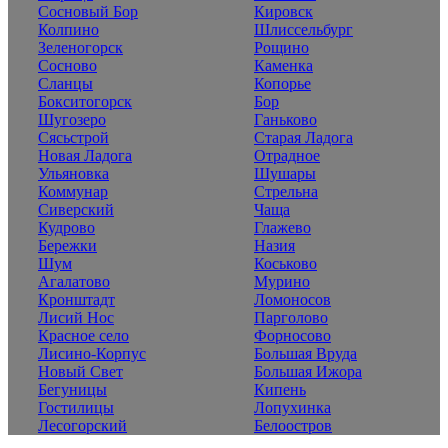
Сосновый Бор
Кировск
Колпино
Шлиссельбург
Зеленогорск
Рощино
Сосново
Каменка
Сланцы
Копорье
Бокситогорск
Бор
Шугозеро
Ганьково
Сясьстрой
Старая Ладога
Новая Ладога
Отрадное
Ульяновка
Шушары
Коммунар
Стрельна
Сиверский
Чаща
Кудрово
Глажево
Бережки
Назия
Шум
Коськово
Агалатово
Мурино
Кронштадт
Ломоносов
Лисий Нос
Парголово
Красное село
Форносово
Лисино-Корпус
Большая Вруда
Новый Свет
Большая Ижора
Бегуницы
Кипень
Гостилицы
Лопухинка
Лесогорский
Белоостров