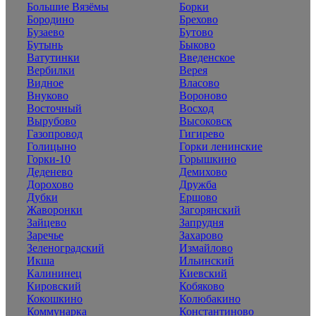
Большие Вязёмы
Борки
Бородино
Брехово
Бузаево
Бутово
Бутынь
Быково
Ватутинки
Введенское
Вербилки
Верея
Видное
Власово
Внуково
Вороново
Восточный
Восход
Вырубово
Высоковск
Газопровод
Гигирево
Голицыно
Горки ленинские
Горки-10
Горышкино
Деденево
Демихово
Дорохово
Дружба
Дубки
Ершово
Жаворонки
Загорянский
Зайцево
Запрудня
Заречье
Захарово
Зеленоградский
Измайлово
Икша
Ильинский
Калининец
Киевский
Кировский
Кобяково
Кокошкино
Колюбакино
Коммунарка
Константиново