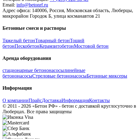
Email:
info@betonrf.ru
Адрес офиса: 140006, Россия, Московская область, Люберцы,
микрорайон Городок Б, улица косманавтов 21
Бетонные смеси и растворы
Тяжелый бетон
Товарный бетон
Тощий
бетон
Пескобетон
Керамзитобетон
Мостовой бетон
Аренда оборудования
стационарные бетононасосы
линейные
бетононасосы
Стреловые бетононасосы
Бетонные миксеры
Информация
О компании
Прайс
Доставка
Информация
Контакты
© 2011 - 2026 «Бетон РФ» - бетон с доставкой круглосуточно в
Люберцах. Все права защищены