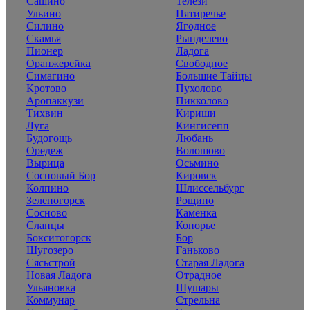
Сашино
Телези
Ульино
Пятиречье
Силино
Ягодное
Скамья
Рынделево
Пионер
Ладога
Оранжерейка
Свободное
Симагино
Большие Тайцы
Кротово
Пухолово
Аропаккузи
Пикколово
Тихвин
Кириши
Луга
Кингисепп
Будогощь
Любань
Оредеж
Волошово
Вырица
Осьмино
Сосновый Бор
Кировск
Колпино
Шлиссельбург
Зеленогорск
Рощино
Сосново
Каменка
Сланцы
Копорье
Бокситогорск
Бор
Шугозеро
Ганьково
Сясьстрой
Старая Ладога
Новая Ладога
Отрадное
Ульяновка
Шушары
Коммунар
Стрельна