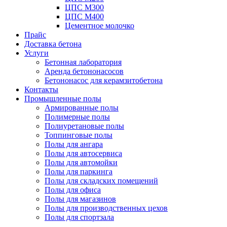
ЦПС М300
ЦПС М400
Цементное молочко
Прайс
Доставка бетона
Услуги
Бетонная лаборатория
Аренда бетононасосов
Бетононасос для керамзитобетона
Контакты
Промышленные полы
Армированные полы
Полимерные полы
Полиуретановые полы
Топпинговые полы
Полы для ангара
Полы для автосервиса
Полы для автомойки
Полы для паркинга
Полы для складских помещений
Полы для офиса
Полы для магазинов
Полы для производственных цехов
Полы для спортзала