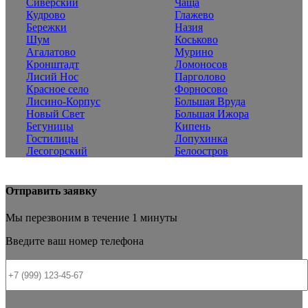
Сиверский
Чаща
Кудрово
Глажево
Бережки
Назия
Шум
Коськово
Агалатово
Мурино
Кронштадт
Ломоносов
Лисий Нос
Парголово
Красное село
Форносово
Лисино-Корпус
Большая Вруда
Новый Свет
Большая Ижора
Бегуницы
Кипень
Гостилицы
Лопухинка
Лесогорский
Белоостров
Отправить заявку
Мы перезвоним в течение 1 минуты
Введите ваш номер телефона