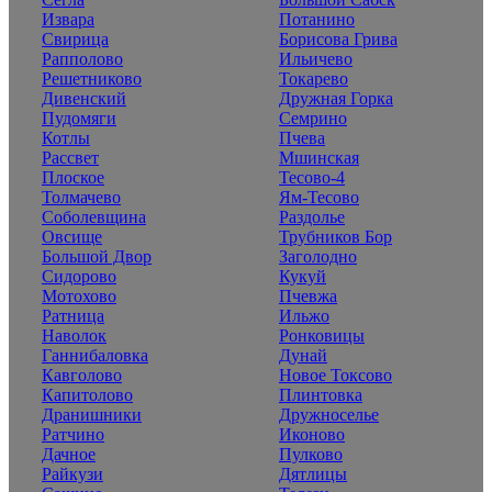
Извара
Потанино
Свирица
Борисова Грива
Рапполово
Ильичево
Решетниково
Токарево
Дивенский
Дружная Горка
Пудомяги
Семрино
Котлы
Пчева
Рассвет
Мшинская
Плоское
Тесово-4
Толмачево
Ям-Тесово
Соболевщина
Раздолье
Овсище
Трубников Бор
Большой Двор
Заголодно
Сидорово
Кукуй
Мотохово
Пчевжа
Ратница
Ильжо
Наволок
Ронковицы
Ганнибаловка
Дунай
Кавголово
Новое Токсово
Капитолово
Плинтовка
Дранишники
Дружноселье
Ратчино
Иконово
Дачное
Пулково
Райкузи
Дятлицы