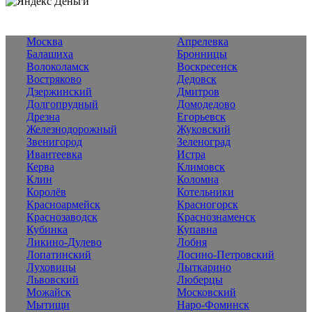
Москва
Апрелевка
Балашиха
Бронницы
Волоколамск
Воскресенск
Востряково
Дедовск
Дзержинский
Дмитров
Долгопрудный
Домодедово
Дрезна
Егорьевск
Железнодорожный
Жуковский
Звенигород
Зеленоград
Ивантеевка
Истра
Керва
Климовск
Клин
Коломна
Королёв
Котельники
Красноармейск
Красногорск
Краснозаводск
Краснознаменск
Кубинка
Купавна
Ликино-Дулево
Лобня
Лопатинский
Лосино-Петровский
Луховицы
Лыткарино
Львовский
Люберцы
Можайск
Московский
Мытищи
Наро-Фоминск