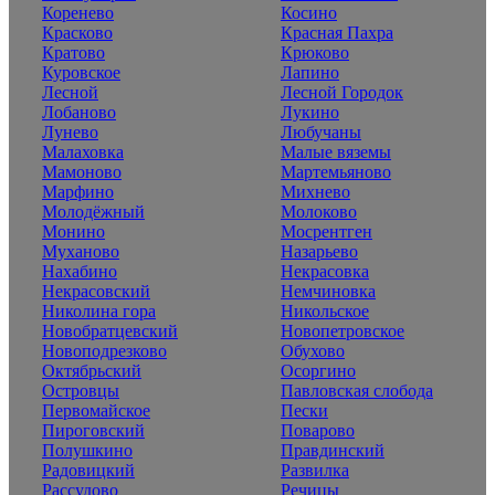
Коренево
Косино
Красково
Красная Пахра
Кратово
Крюково
Куровское
Лапино
Лесной
Лесной Городок
Лобаново
Лукино
Лунево
Любучаны
Малаховка
Малые вяземы
Мамоново
Мартемьяново
Марфино
Михнево
Молодёжный
Молоково
Монино
Мосрентген
Муханово
Назарьево
Нахабино
Некрасовка
Некрасовский
Немчиновка
Николина гора
Никольское
Новобратцевский
Новопетровское
Новоподрезково
Обухово
Октябрьский
Осоргино
Островцы
Павловская слобода
Первомайское
Пески
Пироговский
Поварово
Полушкино
Правдинский
Радовицкий
Развилка
Рассудово
Речицы