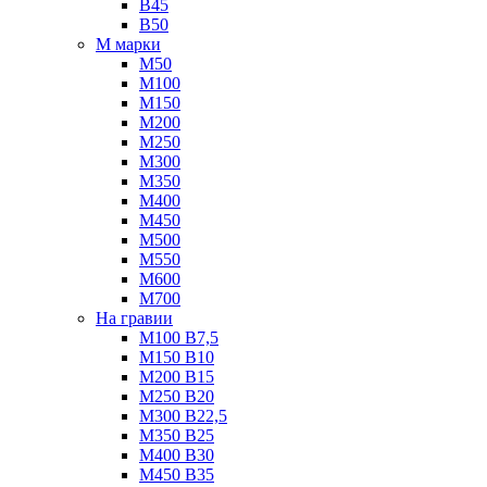
B45
B50
М марки
М50
М100
М150
М200
М250
М300
М350
М400
М450
М500
М550
М600
М700
На гравии
М100 B7,5
М150 B10
М200 B15
М250 B20
М300 B22,5
М350 B25
М400 B30
М450 B35