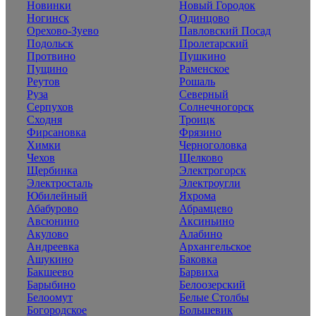
Новинки
Новый Городок
Ногинск
Одинцово
Орехово-Зуево
Павловский Посад
Подольск
Пролетарский
Протвино
Пушкино
Пущино
Раменское
Реутов
Рошаль
Руза
Северный
Серпухов
Солнечногорск
Сходня
Троицк
Фирсановка
Фрязино
Химки
Черноголовка
Чехов
Щелково
Щербинка
Электрогорск
Электросталь
Электроугли
Юбилейный
Яхрома
Абабурово
Абрамцево
Авсюнино
Аксиньино
Акулово
Алабино
Андреевка
Архангельское
Ашукино
Баковка
Бакшеево
Барвиха
Барыбино
Белоозерский
Белоомут
Белые Столбы
Богородское
Большевик