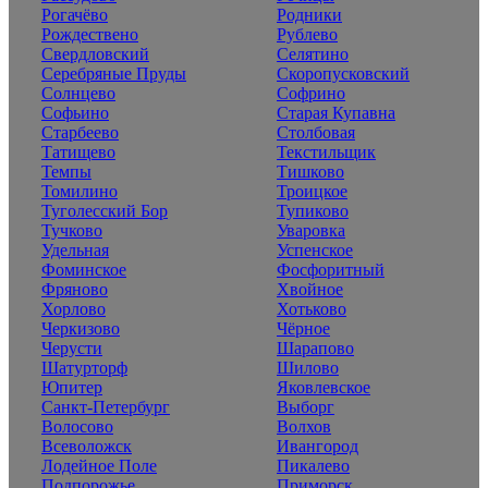
Рогачёво
Родники
Рождествено
Рублево
Свердловский
Селятино
Серебряные Пруды
Скоропусковский
Солнцево
Софрино
Софьино
Старая Купавна
Старбеево
Столбовая
Татищево
Текстильщик
Темпы
Тишково
Томилино
Троицкое
Туголесский Бор
Тупиково
Тучково
Уваровка
Удельная
Успенское
Фоминское
Фосфоритный
Фряново
Хвойное
Хорлово
Хотьково
Черкизово
Чёрное
Черусти
Шарапово
Шатурторф
Шилово
Юпитер
Яковлевское
Санкт-Петербург
Выборг
Волосово
Волхов
Всеволожск
Ивангород
Лодейное Поле
Пикалево
Подпорожье
Приморск