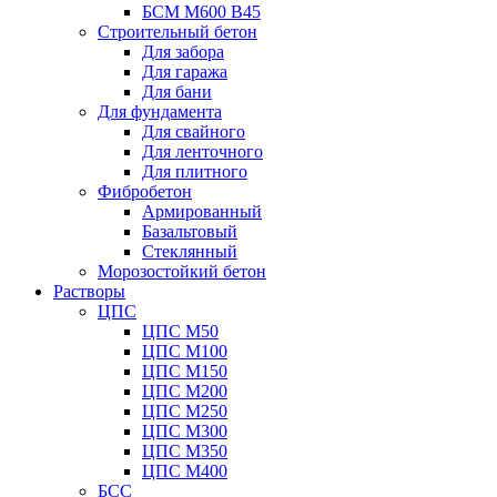
БСМ М600 B45
Строительный бетон
Для забора
Для гаража
Для бани
Для фундамента
Для свайного
Для ленточного
Для плитного
Фибробетон
Армированный
Базальтовый
Стеклянный
Морозостойкий бетон
Растворы
ЦПС
ЦПС М50
ЦПС М100
ЦПС М150
ЦПС М200
ЦПС М250
ЦПС М300
ЦПС М350
ЦПС М400
БСС