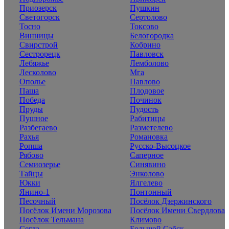
Приозерск
Пушкин
Светогорск
Сертолово
Тосно
Токсово
Винницы
Белогородка
Свирстрой
Кобрино
Сестрорецк
Павловск
Лебяжье
Лемболово
Лесколово
Мга
Ополье
Павлово
Паша
Плодовое
Победа
Починок
Пруды
Пудость
Пушное
Рабитицы
Разбегаево
Разметелево
Рахья
Романовка
Ропша
Русско-Высоцкое
Рябово
Саперное
Семиозерье
Синявино
Тайцы
Энколово
Юкки
Ялгелево
Янино-1
Понтонный
Песочный
Посёлок Дзержинского
Посёлок Имени Морозова
Посёлок Имени Свердлова
Посёлок Тельмана
Климово
Сегла
Большой Сабск