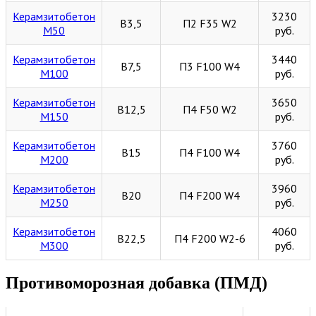
Керамзитобетон
3230
В3,5
П2 F35 W2
М50
руб.
Керамзитобетон
3440
В7,5
П3 F100 W4
М100
руб.
Керамзитобетон
3650
В12,5
П4 F50 W2
М150
руб.
Керамзитобетон
3760
В15
П4 F100 W4
М200
руб.
Керамзитобетон
3960
В20
П4 F200 W4
М250
руб.
Керамзитобетон
4060
В22,5
П4 F200 W2-6
М300
руб.
Противоморозная добавка (ПМД)