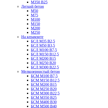
М350 В25
Легкий бетон
М50
М75
М100
М150
М200
М250
На керамзите
БСЛ М35 B2,5
БСЛ М50 В3,5
БСЛ М100 В7,5
БСЛ М150 В12,5
БСЛ М200 В15
БСЛ М250 В20
БСЛ М300 В22,5
Мелкозернистый бетон
БСМ М100 B7,5
БСМ М150 B12,5
БСМ М200 B15
БСМ М250 B20
БСМ М300 B22,5
БСМ М350 B25
БСМ М400 B30
БСМ М500 B40