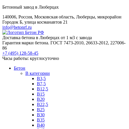
Бетонный завод в Люберцах
140006, Россия, Московская область, Люберцы, микрорайон
Городок Б, улица косманавтов 21
info@betonrf.ru
Доставка бетона в Люберцах от 1 м3 с завода
Гарантия марки бетона. ГОСТ 7473-2010, 26633-2012, 227006-
86
+7 (495)
128-58-45
Часы работы: круглосуточно
Бетон
B категории
B3,5
B7,5
B12,5
B15
B20
B22,5
B25
B30
B35
B40