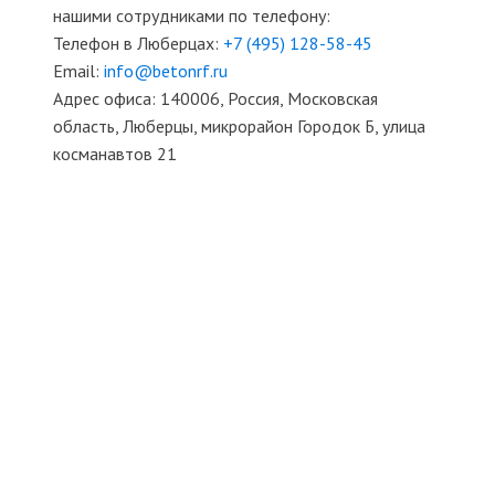
нашими сотрудниками по телефону:
Телефон в Люберцах:
+7 (495)
128-58-45
Email:
info@betonrf.ru
Адрес офиса: 140006, Россия, Московская
область, Люберцы, микрорайон Городок Б, улица
косманавтов 21
БЕТОННЫЕ СМЕСИ И РАСТВОРЫ
ТЯЖЕЛЫЙ БЕТОН
ТОВАРНЫЙ БЕТОН
ТОЩИЙ БЕТОН
ПЕСКОБЕТОН
КЕРАМЗИТОБЕТОН
МОСТОВОЙ БЕТОН