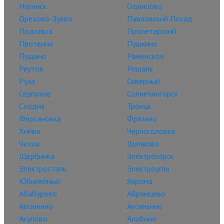
Ногинск
Одинцово
Орехово-Зуево
Павловский Посад
Подольск
Пролетарский
Протвино
Пушкино
Пущино
Раменское
Реутов
Рошаль
Руза
Северный
Серпухов
Солнечногорск
Сходня
Троицк
Фирсановка
Фрязино
Химки
Черноголовка
Чехов
Щелково
Щербинка
Электрогорск
Электросталь
Электроугли
Юбилейный
Яхрома
Абабурово
Абрамцево
Авсюнино
Аксиньино
Акулово
Алабино