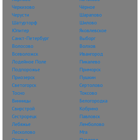
Черкизово
Чёрное
Черусти
Шарапово
Шатурторф
Шилово
Юпитер
Яковлевское
Санкт-Петербург
Выборг
Волосово
Волхов
Всеволожск
Ивангород
Лодейное Поле
Пикалево
Подпорожье
Приморск
Приозерск
Пушкин
Светогорск
Сертолово
Тосно
Токсово
Винницы
Белогородка
Свирстрой
Кобрино
Сестрорецк
Павловск
Лебяжье
Лемболово
Лесколово
Мга
Ополье
Павлово