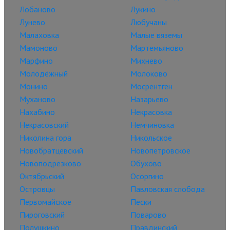
Лобаново
Лукино
Лунево
Любучаны
Малаховка
Малые вяземы
Мамоново
Мартемьяново
Марфино
Михнево
Молодёжный
Молоково
Монино
Мосрентген
Муханово
Назарьево
Нахабино
Некрасовка
Некрасовский
Немчиновка
Николина гора
Никольское
Новобратцевский
Новопетровское
Новоподрезково
Обухово
Октябрьский
Осоргино
Островцы
Павловская слобода
Первомайское
Пески
Пироговский
Поварово
Полушкино
Правдинский