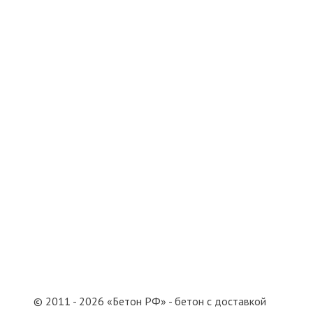
АРЕНДА ОБОРУДОВАНИЯ
СТАЦИОНАРНЫЕ БЕТОНОНАСОСЫ
ЛИНЕЙНЫЕ БЕТОНОНАСОСЫ
СТРЕЛОВЫЕ БЕТОНОНАСОСЫ
БЕТОННЫЕ МИКСЕРЫ
ИНФОРМАЦИЯ
О КОМПАНИИ
ПРАЙС
ДОСТАВКА
ИНФОРМАЦИЯ
КОНТАКТЫ
© 2011 - 2026 «Бетон РФ» - бетон с доставкой