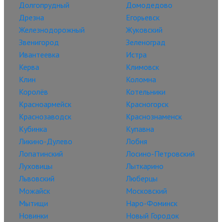
Долгопрудный
Домодедово
Дрезна
Егорьевск
Железнодорожный
Жуковский
Звенигород
Зеленоград
Ивантеевка
Истра
Керва
Климовск
Клин
Коломна
Королёв
Котельники
Красноармейск
Красногорск
Краснозаводск
Краснознаменск
Кубинка
Купавна
Ликино-Дулево
Лобня
Лопатинский
Лосино-Петровский
Луховицы
Лыткарино
Львовский
Люберцы
Можайск
Московский
Мытищи
Наро-Фоминск
Новинки
Новый Городок