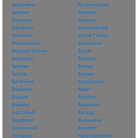
Андреевка
Архангельское
Ашукино
Баковка
Бакшеево
Барвиха
Барыбино
Белоозерский
Белоомут
Белые Столбы
Богородское
Большевик
Большие Вязёмы
Борки
Бородино
Брехово
Бузаево
Бутово
Бутынь
Быково
Ватутинки
Введенское
Вербилки
Верея
Видное
Власово
Внуково
Вороново
Восточный
Восход
Вырубово
Высоковск
Газопровод
Гигирево
Голицыно
Горки ленинские