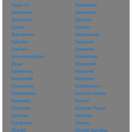
Горки-10
Горышкино
Деденево
Демихово
Дорохово
Дружба
Дубки
Ершово
Жаворонки
Загорянский
Зайцево
Запрудня
Заречье
Захарово
Зеленоградский
Измайлово
Икша
Ильинский
Калининец
Киевский
Кировский
Кобяково
Кокошкино
Колюбакино
Коммунарка
Константиново
Коренево
Косино
Красково
Красная Пахра
Кратово
Крюково
Куровское
Лапино
Лесной
Лесной Городок