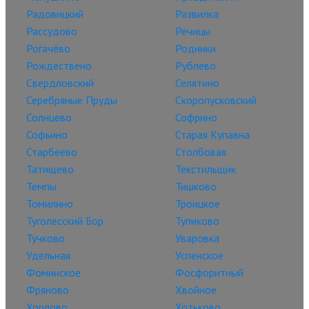
Радовицкий
Развилка
Рассудово
Речицы
Рогачёво
Родники
Рождествено
Рублево
Свердловский
Селятино
Серебряные Пруды
Скоропусковский
Солнцево
Софрино
Софьино
Старая Купавна
Старбеево
Столбовая
Татищево
Текстильщик
Темпы
Тишково
Томилино
Троицкое
Туголесский Бор
Тупиково
Тучково
Уваровка
Удельная
Успенское
Фоминское
Фосфоритный
Фряново
Хвойное
Хорлово
Хотьково