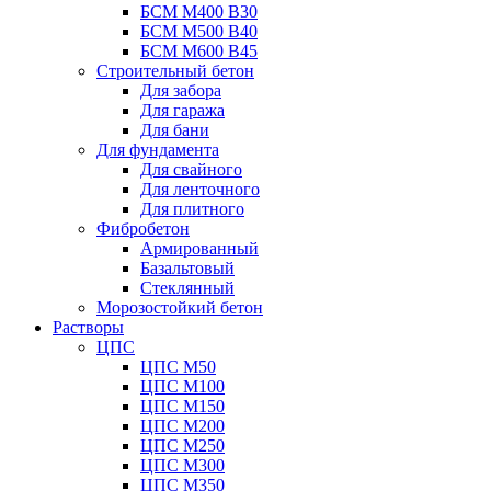
БСМ М400 B30
БСМ М500 B40
БСМ М600 B45
Строительный бетон
Для забора
Для гаража
Для бани
Для фундамента
Для свайного
Для ленточного
Для плитного
Фибробетон
Армированный
Базальтовый
Стеклянный
Морозостойкий бетон
Растворы
ЦПС
ЦПС М50
ЦПС М100
ЦПС М150
ЦПС М200
ЦПС М250
ЦПС М300
ЦПС М350