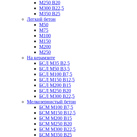
М250 В20
М300 В22,5
М350 В25
Легкий бетон
М50
М75
М100
М150
М200
М250
На керамзите
БСЛ М35 B2,5
БСЛ М50 В3,5
БСЛ М100 В7,5
БСЛ М150 В12,5
БСЛ М200 В15
БСЛ М250 В20
БСЛ М300 В22,5
Мелкозернистый бетон
БСМ М100 B7,5
БСМ М150 B12,5
БСМ М200 B15
БСМ М250 B20
БСМ М300 B22,5
БСМ М350 B25