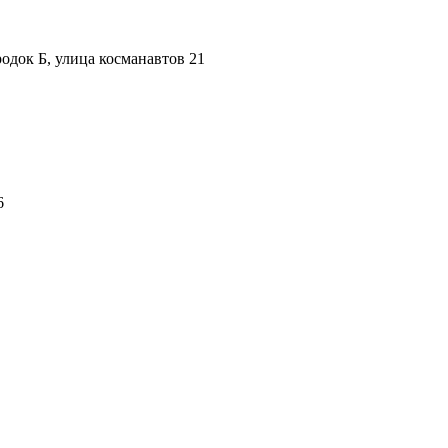
одок Б, улица косманавтов 21
6