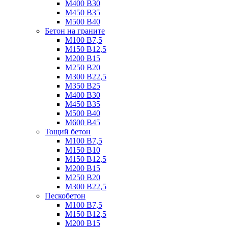
М400 B30
М450 B35
М500 B40
Бетон на граните
М100 B7,5
М150 B12,5
М200 B15
М250 B20
М300 B22,5
М350 B25
М400 B30
М450 B35
М500 B40
М600 B45
Тощий бетон
М100 В7,5
М150 В10
М150 В12,5
М200 В15
М250 В20
М300 В22,5
Пескобетон
М100 В7,5
М150 В12,5
М200 В15