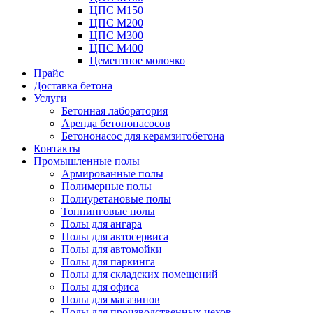
ЦПС М150
ЦПС М200
ЦПС М300
ЦПС М400
Цементное молочко
Прайс
Доставка бетона
Услуги
Бетонная лаборатория
Аренда бетононасосов
Бетононасос для керамзитобетона
Контакты
Промышленные полы
Армированные полы
Полимерные полы
Полиуретановые полы
Топпинговые полы
Полы для ангара
Полы для автосервиса
Полы для автомойки
Полы для паркинга
Полы для складских помещений
Полы для офиса
Полы для магазинов
Полы для производственных цехов