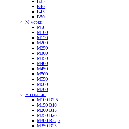
B35
B40
B45
B50
М марки
М50
М100
М150
М200
М250
М300
М350
М400
М450
М500
М550
М600
М700
На гравии
М100 B7,5
М150 B10
М200 B15
М250 B20
М300 B22,5
М350 B25