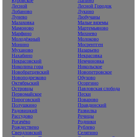
Куровское
Лапино
Лесной
Лесной Городок
Лобаново
Лукино
Лунево
Любучаны
Малаховка
Малые вяземы
Мамоново
Мартемьяново
Марфино
Михнево
Молодёжный
Молоково
Монино
Мосрентген
Муханово
Назарьево
Нахабино
Некрасовка
Некрасовский
Немчиновка
Николина гора
Никольское
Новобратцевский
Новопетровское
Новоподрезково
Обухово
Октябрьский
Осоргино
Островцы
Павловская слобода
Первомайское
Пески
Пироговский
Поварово
Полушкино
Правдинский
Радовицкий
Развилка
Рассудово
Речицы
Рогачёво
Родники
Рождествено
Рублево
Свердловский
Селятино