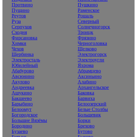
Протвино
Пушкино
Пущино
Раменское
Реутов
Рошаль
Руза
Северный
Серпухов
Солнечногорск
Сходня
Троицк
Фирсановка
Фрязино
Химки
Черноголовка
Чехов
Щелково
Щербинка
Электрогорск
Электросталь
Электроугли
Юбилейный
Яхрома
Абабурово
Абрамцево
Авсюнино
Аксиньино
Акулово
Алабино
Андреевка
Архангельское
Ашукино
Баковка
Бакшеево
Барвиха
Барыбино
Белоозерский
Белоомут
Белые Столбы
Богородское
Большевик
Большие Вязёмы
Борки
Бородино
Брехово
Бузаево
Бутово
Бутынь
Быково