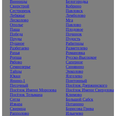
Винницы
Белогородка
Свирстрой
Кобрино
Сестрорецк
Павловск
Лебяжье
Лемболово
Лесколово
Мга
Ополье
Павлово
Паша
Плодовое
Победа
Починок
Пруды
Пудость
Пушное
Рабитицы
Разбегаево
Разметелево
Рахья
Романовка
Ропша
Русско-Высоцкое
Рябово
Саперное
Семиозерье
Синявино
Тайцы
Энколово
Юкки
Ялгелево
Янино-1
Понтонный
Песочный
Посёлок Дзержинского
Посёлок Имени Морозова
Посёлок Имени Свердлова
Посёлок Тельмана
Климово
Сегла
Большой Сабск
Извара
Потанино
Свирица
Борисова Грива
Рапполово
Ильичево