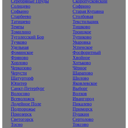
Серебряные Пруды
Скоропусковский
Солнцево
Софрино
Софьино
Старая Купавна
Старбеево
Столбовая
Татищево
Текстильщик
Темпы
Тишково
Томилино
Троицкое
Туголесский Бор
Тупиково
Тучково
Уваровка
Удельная
Успенское
Фоминское
Фосфоритный
Фряново
Хвойное
Хорлово
Хотьково
Черкизово
Чёрное
Черусти
Шарапово
Шатурторф
Шилово
Юпитер
Яковлевское
Санкт-Петербург
Выборг
Волосово
Волхов
Всеволожск
Ивангород
Лодейное Поле
Пикалево
Подпорожье
Приморск
Приозерск
Пушкин
Светогорск
Сертолово
Тосно
Токсово