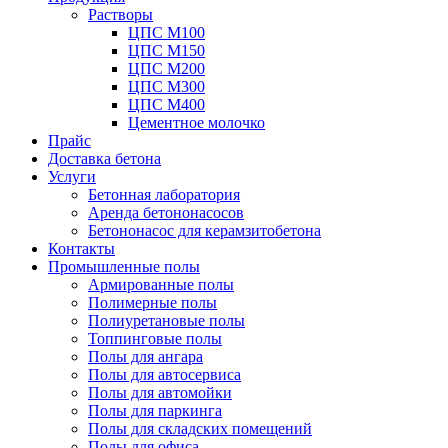
Растворы
ЦПС М100
ЦПС М150
ЦПС М200
ЦПС М300
ЦПС М400
Цементное молочко
Прайс
Доставка бетона
Услуги
Бетонная лаборатория
Аренда бетононасосов
Бетононасос для керамзитобетона
Контакты
Промышленные полы
Армированные полы
Полимерные полы
Полиуретановые полы
Топпинговые полы
Полы для ангара
Полы для автосервиса
Полы для автомойки
Полы для паркинга
Полы для складских помещений
Полы для офиса