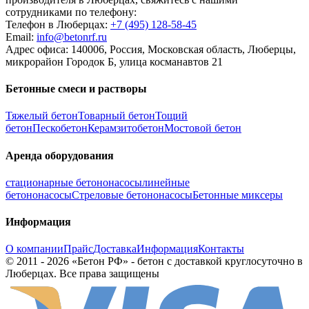
сотрудниками по телефону:
Телефон в Люберцах:
+7 (495)
128-58-45
Email:
info@betonrf.ru
Адрес офиса: 140006, Россия, Московская область, Люберцы,
микрорайон Городок Б, улица косманавтов 21
Бетонные смеси и растворы
Тяжелый бетон
Товарный бетон
Тощий
бетон
Пескобетон
Керамзитобетон
Мостовой бетон
Аренда оборудования
стационарные бетононасосы
линейные
бетононасосы
Стреловые бетононасосы
Бетонные миксеры
Информация
О компании
Прайс
Доставка
Информация
Контакты
© 2011 - 2026 «Бетон РФ» - бетон с доставкой круглосуточно в
Люберцах. Все права защищены