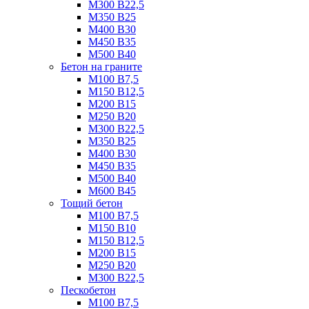
М300 B22,5
М350 B25
М400 B30
М450 B35
М500 B40
Бетон на граните
М100 B7,5
М150 B12,5
М200 B15
М250 B20
М300 B22,5
М350 B25
М400 B30
М450 B35
М500 B40
М600 B45
Тощий бетон
М100 В7,5
М150 В10
М150 В12,5
М200 В15
М250 В20
М300 В22,5
Пескобетон
М100 В7,5