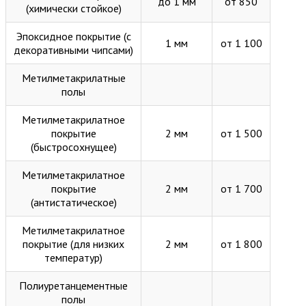
до 1 мм
от 850
(химически стойкое)
Эпоксидное покрытие (с
1 мм
от 1 100
декоративными чипсами)
Метилметакрилатные
полы
Метилметакрилатное
покрытие
2 мм
от 1 500
(быстросохнущее)
Метилметакрилатное
покрытие
2 мм
от 1 700
(антистатическое)
Метилметакрилатное
покрытие (для низких
2 мм
от 1 800
температур)
Полиуретанцементные
полы