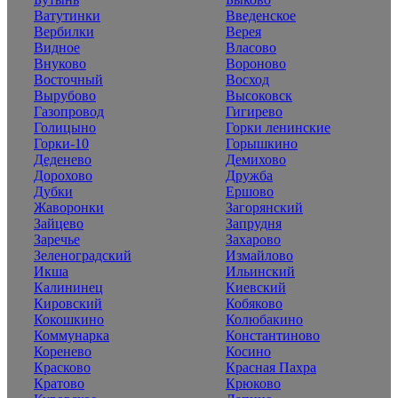
Ватутинки
Введенское
Вербилки
Верея
Видное
Власово
Внуково
Вороново
Восточный
Восход
Вырубово
Высоковск
Газопровод
Гигирево
Голицыно
Горки ленинские
Горки-10
Горышкино
Деденево
Демихово
Дорохово
Дружба
Дубки
Ершово
Жаворонки
Загорянский
Зайцево
Запрудня
Заречье
Захарово
Зеленоградский
Измайлово
Икша
Ильинский
Калининец
Киевский
Кировский
Кобяково
Кокошкино
Колюбакино
Коммунарка
Константиново
Коренево
Косино
Красково
Красная Пахра
Кратово
Крюково