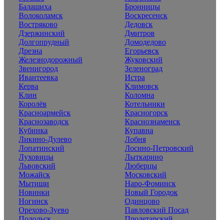
Балашиха
Бронницы
Волоколамск
Воскресенск
Востряково
Дедовск
Дзержинский
Дмитров
Долгопрудный
Домодедово
Дрезна
Егорьевск
Железнодорожный
Жуковский
Звенигород
Зеленоград
Ивантеевка
Истра
Керва
Климовск
Клин
Коломна
Королёв
Котельники
Красноармейск
Красногорск
Краснозаводск
Краснознаменск
Кубинка
Купавна
Ликино-Дулево
Лобня
Лопатинский
Лосино-Петровский
Луховицы
Лыткарино
Львовский
Люберцы
Можайск
Московский
Мытищи
Наро-Фоминск
Новинки
Новый Городок
Ногинск
Одинцово
Орехово-Зуево
Павловский Посад
Подольск
Пролетарский