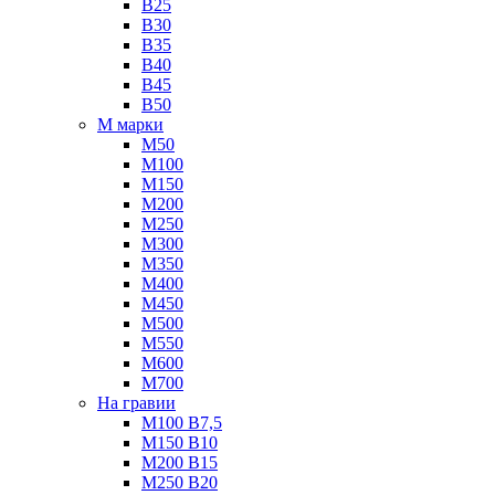
B25
B30
B35
B40
B45
B50
М марки
М50
М100
М150
М200
М250
М300
М350
М400
М450
М500
М550
М600
М700
На гравии
М100 B7,5
М150 B10
М200 B15
М250 B20