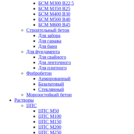
БСМ М300 B22,5
БСМ М350 B25
БСМ М400 B30
БСМ М500 B40
БСМ М600 B45
Строительный бетон
Для забора
Для гаража
Для бани
Для фундамента
Для свайного
Для ленточного
Для плитного
Фибробетон
Армированный
Базальтовый
Стеклянный
Морозостойкий бетон
Растворы
ЦПС
ЦПС М50
ЦПС М100
ЦПС М150
ЦПС М200
ЦПС М250