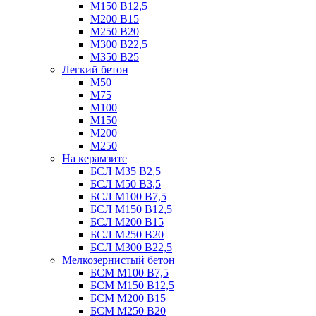
М150 В12,5
М200 В15
М250 В20
М300 В22,5
М350 В25
Легкий бетон
М50
М75
М100
М150
М200
М250
На керамзите
БСЛ М35 B2,5
БСЛ М50 В3,5
БСЛ М100 В7,5
БСЛ М150 В12,5
БСЛ М200 В15
БСЛ М250 В20
БСЛ М300 В22,5
Мелкозернистый бетон
БСМ М100 B7,5
БСМ М150 B12,5
БСМ М200 B15
БСМ М250 B20