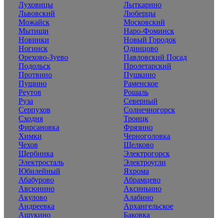
Луховицы
Лыткарино
Львовский
Люберцы
Можайск
Московский
Мытищи
Наро-Фоминск
Новинки
Новый Городок
Ногинск
Одинцово
Орехово-Зуево
Павловский Посад
Подольск
Пролетарский
Протвино
Пушкино
Пущино
Раменское
Реутов
Рошаль
Руза
Северный
Серпухов
Солнечногорск
Сходня
Троицк
Фирсановка
Фрязино
Химки
Черноголовка
Чехов
Щелково
Щербинка
Электрогорск
Электросталь
Электроугли
Юбилейный
Яхрома
Абабурово
Абрамцево
Авсюнино
Аксиньино
Акулово
Алабино
Андреевка
Архангельское
Ашукино
Баковка