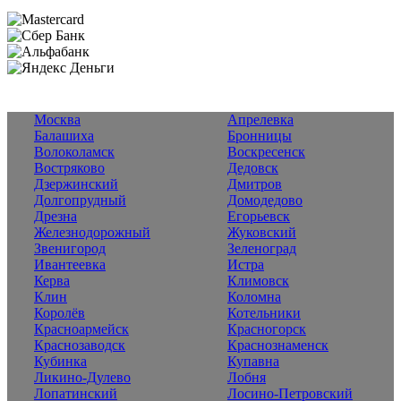
Москва
Апрелевка
Балашиха
Бронницы
Волоколамск
Воскресенск
Востряково
Дедовск
Дзержинский
Дмитров
Долгопрудный
Домодедово
Дрезна
Егорьевск
Железнодорожный
Жуковский
Звенигород
Зеленоград
Ивантеевка
Истра
Керва
Климовск
Клин
Коломна
Королёв
Котельники
Красноармейск
Красногорск
Краснозаводск
Краснознаменск
Кубинка
Купавна
Ликино-Дулево
Лобня
Лопатинский
Лосино-Петровский