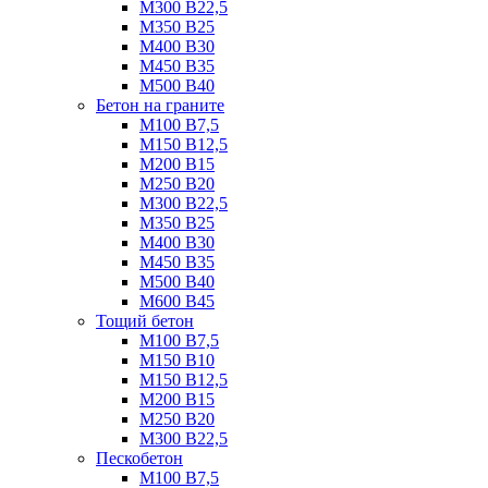
М300 B22,5
М350 B25
М400 B30
М450 B35
М500 B40
Бетон на граните
М100 B7,5
М150 B12,5
М200 B15
М250 B20
М300 B22,5
М350 B25
М400 B30
М450 B35
М500 B40
М600 B45
Тощий бетон
М100 В7,5
М150 В10
М150 В12,5
М200 В15
М250 В20
М300 В22,5
Пескобетон
М100 В7,5