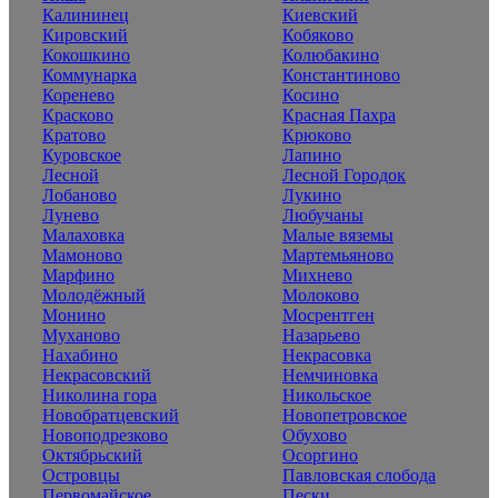
Калининец
Киевский
Кировский
Кобяково
Кокошкино
Колюбакино
Коммунарка
Константиново
Коренево
Косино
Красково
Красная Пахра
Кратово
Крюково
Куровское
Лапино
Лесной
Лесной Городок
Лобаново
Лукино
Лунево
Любучаны
Малаховка
Малые вяземы
Мамоново
Мартемьяново
Марфино
Михнево
Молодёжный
Молоково
Монино
Мосрентген
Муханово
Назарьево
Нахабино
Некрасовка
Некрасовский
Немчиновка
Николина гора
Никольское
Новобратцевский
Новопетровское
Новоподрезково
Обухово
Октябрьский
Осоргино
Островцы
Павловская слобода
Первомайское
Пески