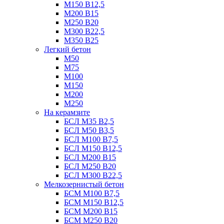
М150 В12,5
М200 В15
М250 В20
М300 В22,5
М350 В25
Легкий бетон
М50
М75
М100
М150
М200
М250
На керамзите
БСЛ М35 B2,5
БСЛ М50 В3,5
БСЛ М100 В7,5
БСЛ М150 В12,5
БСЛ М200 В15
БСЛ М250 В20
БСЛ М300 В22,5
Мелкозернистый бетон
БСМ М100 B7,5
БСМ М150 B12,5
БСМ М200 B15
БСМ М250 B20