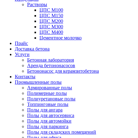
Растворы
ЦПС М100
ЦПС М150
ЦПС М200
ЦПС М300
ЦПС М400
Цементное молочко
Прайс
Доставка бетона
Услуги
Бетонная лаборатория
Аренда бетононасосов
Бетононасос для керамзитобетона
Контакты
Промышленные полы
Армированные полы
Полимерные полы
Полиуретановые полы
Топпинговые полы
Полы для ангара
Полы для автосервиса
Полы для автомойки
Полы для паркинга
Полы для складских помещений
Полы для офиса