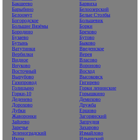
Бакшеево
Барвиха
Барыбино
Белоозерский
Белоомут
Белые Столбы
Богородское
Большевик
Большие Вязёмы
Борки
Бородино
Брехово
Бузаево
Бутово
Бутынь
Быково
Ватутинки
Введенское
Вербилки
Верея
Видное
Власово
Внуково
Вороново
Восточный
Восход
Вырубово
Высоковск
Газопровод
Гигирево
Голицыно
Горки ленинские
Горки-10
Горышкино
Деденево
Демихово
Дорохово
Дружба
Дубки
Ершово
Жаворонки
Загорянский
Зайцево
Запрудня
Заречье
Захарово
Зеленоградский
Измайлово
Икша
Ильинский