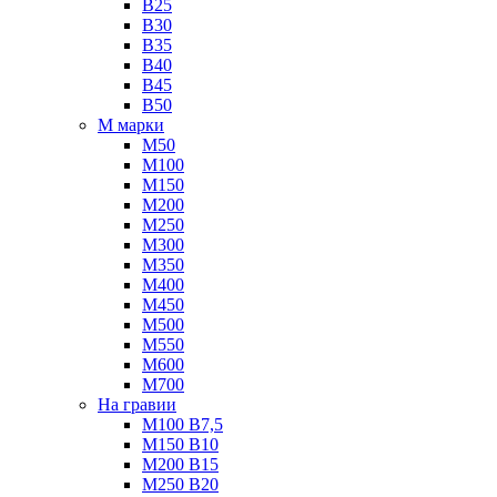
B25
B30
B35
B40
B45
B50
М марки
М50
М100
М150
М200
М250
М300
М350
М400
М450
М500
М550
М600
М700
На гравии
М100 B7,5
М150 B10
М200 B15
М250 B20