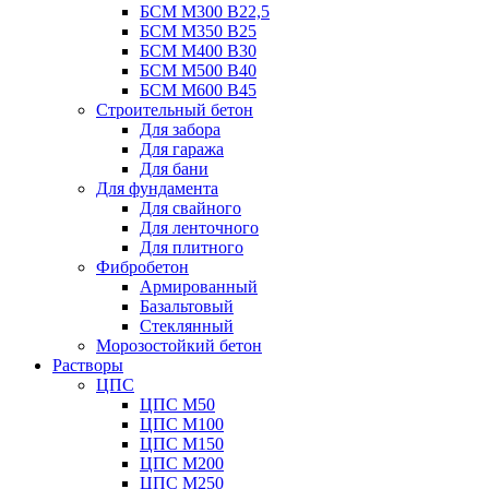
БСМ М300 B22,5
БСМ М350 B25
БСМ М400 B30
БСМ М500 B40
БСМ М600 B45
Строительный бетон
Для забора
Для гаража
Для бани
Для фундамента
Для свайного
Для ленточного
Для плитного
Фибробетон
Армированный
Базальтовый
Стеклянный
Морозостойкий бетон
Растворы
ЦПС
ЦПС М50
ЦПС М100
ЦПС М150
ЦПС М200
ЦПС М250