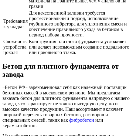
материала на граните выше, чем у аналогов на
гравии.
Для качественной заливки требуется
профессиональный подход, использование
Требования
глубинного вибратора для уплотнения смеси и
к укладке
обеспечение правильного ухода за бетоном в
период набора прочности.
Сложность
Конструкция плитного фундамента усложняет
устройства
или делает невозможным создание подвального
цоколя
или цокольного этажа.
Бетон для плитного фундамента от
завода
«Бетон-РФ» зарекомендовал себя как надежный поставщик
бетонных смесей в московском регионе. Мы предлагаем
заказать бетон для плитного фундамента напрямую с нашего
завода, что гарантирует не только выгодную цену, но и
высокое качество продукции. Наш ассортимент включает
широкий перечень товарных бетонов, растворов и
специальных смесей, таких как
фибробетон
или
керамзитобетон.
Мы работаем как с частными застройщиками, так и с