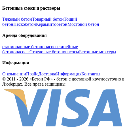
Бетонные смеси и растворы
Тяжелый бетон
Товарный бетон
Тощий
бетон
Пескобетон
Керамзитобетон
Мостовой бетон
Аренда оборудования
стационарные бетононасосы
линейные
бетононасосы
Стреловые бетононасосы
Бетонные миксеры
Информация
О компании
Прайс
Доставка
Информация
Контакты
© 2011 - 2026 «Бетон РФ» - бетон с доставкой круглосуточно в
Люберцах. Все права защищены