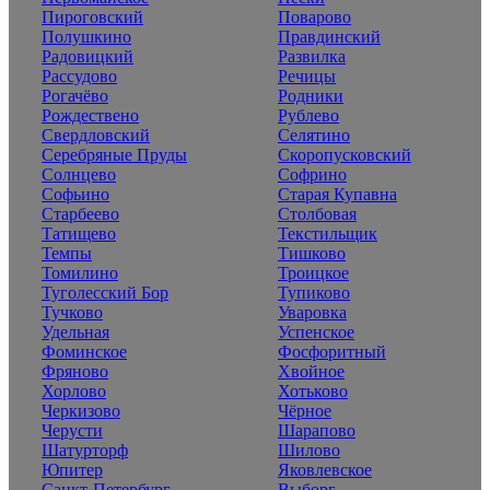
Пироговский
Поварово
Полушкино
Правдинский
Радовицкий
Развилка
Рассудово
Речицы
Рогачёво
Родники
Рождествено
Рублево
Свердловский
Селятино
Серебряные Пруды
Скоропусковский
Солнцево
Софрино
Софьино
Старая Купавна
Старбеево
Столбовая
Татищево
Текстильщик
Темпы
Тишково
Томилино
Троицкое
Туголесский Бор
Тупиково
Тучково
Уваровка
Удельная
Успенское
Фоминское
Фосфоритный
Фряново
Хвойное
Хорлово
Хотьково
Черкизово
Чёрное
Черусти
Шарапово
Шатурторф
Шилово
Юпитер
Яковлевское
Санкт-Петербург
Выборг