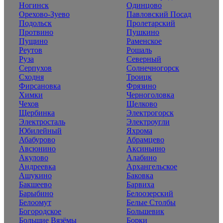
Ногинск
Одинцово
Орехово-Зуево
Павловский Посад
Подольск
Пролетарский
Протвино
Пушкино
Пущино
Раменское
Реутов
Рошаль
Руза
Северный
Серпухов
Солнечногорск
Сходня
Троицк
Фирсановка
Фрязино
Химки
Черноголовка
Чехов
Щелково
Щербинка
Электрогорск
Электросталь
Электроугли
Юбилейный
Яхрома
Абабурово
Абрамцево
Авсюнино
Аксиньино
Акулово
Алабино
Андреевка
Архангельское
Ашукино
Баковка
Бакшеево
Барвиха
Барыбино
Белоозерский
Белоомут
Белые Столбы
Богородское
Большевик
Большие Вязёмы
Борки