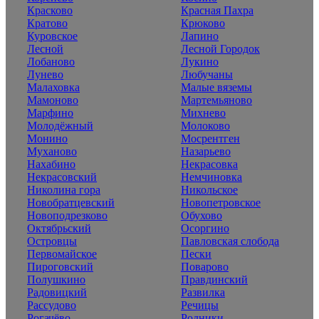
Красково
Красная Пахра
Кратово
Крюково
Куровское
Лапино
Лесной
Лесной Городок
Лобаново
Лукино
Лунево
Любучаны
Малаховка
Малые вяземы
Мамоново
Мартемьяново
Марфино
Михнево
Молодёжный
Молоково
Монино
Мосрентген
Муханово
Назарьево
Нахабино
Некрасовка
Некрасовский
Немчиновка
Николина гора
Никольское
Новобратцевский
Новопетровское
Новоподрезково
Обухово
Октябрьский
Осоргино
Островцы
Павловская слобода
Первомайское
Пески
Пироговский
Поварово
Полушкино
Правдинский
Радовицкий
Развилка
Рассудово
Речицы
Рогачёво
Родники