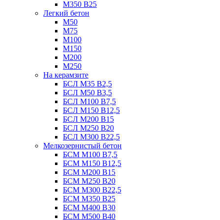
М350 В25
Легкий бетон
М50
М75
М100
М150
М200
М250
На керамзите
БСЛ М35 B2,5
БСЛ М50 В3,5
БСЛ М100 В7,5
БСЛ М150 В12,5
БСЛ М200 В15
БСЛ М250 В20
БСЛ М300 В22,5
Мелкозернистый бетон
БСМ М100 B7,5
БСМ М150 B12,5
БСМ М200 B15
БСМ М250 B20
БСМ М300 B22,5
БСМ М350 B25
БСМ М400 B30
БСМ М500 B40