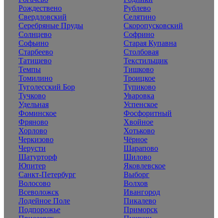
Рождествено
Рублево
Свердловский
Селятино
Серебряные Пруды
Скоропусковский
Солнцево
Софрино
Софьино
Старая Купавна
Старбеево
Столбовая
Татищево
Текстильщик
Темпы
Тишково
Томилино
Троицкое
Туголесский Бор
Тупиково
Тучково
Уваровка
Удельная
Успенское
Фоминское
Фосфоритный
Фряново
Хвойное
Хорлово
Хотьково
Черкизово
Чёрное
Черусти
Шарапово
Шатурторф
Шилово
Юпитер
Яковлевское
Санкт-Петербург
Выборг
Волосово
Волхов
Всеволожск
Ивангород
Лодейное Поле
Пикалево
Подпорожье
Приморск