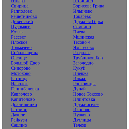
Извара
Потанино
Свирица
Борисова Грива
Рапполово
Ильичево
Решетниково
Токарево
Дивенский
Дружная Горка
Пудомяги
Семрино
Котлы
Пчева
Рассвет
Мшинская
Плоское
Тесово-4
Толмачево
Ям-Тесово
Соболевщина
Раздолье
Овсище
Трубников Бор
Большой Двор
Заголодно
Сидорово
Кукуй
Мотохово
Пчевжа
Ратница
Ильжо
Наволок
Ронковицы
Ганнибаловка
Дунай
Кавголово
Новое Токсово
Капитолово
Плинтовка
Дранишники
Дружноселье
Ратчино
Иконово
Дачное
Пулково
Райкузи
Дятлицы
Сашино
Телези