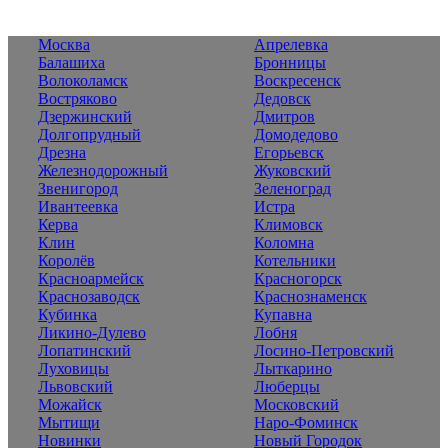
Москва
Апрелевка
Балашиха
Бронницы
Волоколамск
Воскресенск
Востряково
Дедовск
Дзержинский
Дмитров
Долгопрудный
Домодедово
Дрезна
Егорьевск
Железнодорожный
Жуковский
Звенигород
Зеленоград
Ивантеевка
Истра
Керва
Климовск
Клин
Коломна
Королёв
Котельники
Красноармейск
Красногорск
Краснозаводск
Краснознаменск
Кубинка
Купавна
Ликино-Дулево
Лобня
Лопатинский
Лосино-Петровский
Луховицы
Лыткарино
Львовский
Люберцы
Можайск
Московский
Мытищи
Наро-Фоминск
Новинки
Новый Городок