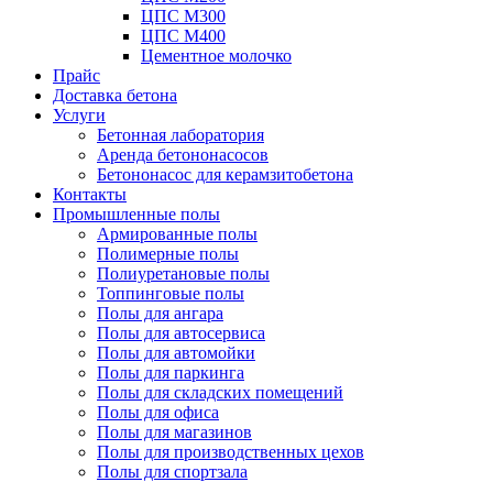
ЦПС М300
ЦПС М400
Цементное молочко
Прайс
Доставка бетона
Услуги
Бетонная лаборатория
Аренда бетононасосов
Бетононасос для керамзитобетона
Контакты
Промышленные полы
Армированные полы
Полимерные полы
Полиуретановые полы
Топпинговые полы
Полы для ангара
Полы для автосервиса
Полы для автомойки
Полы для паркинга
Полы для складских помещений
Полы для офиса
Полы для магазинов
Полы для производственных цехов
Полы для спортзала