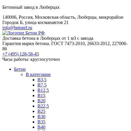
Бетонный завод в Люберцах
140006, Россия, Московская область, Люберцы, микрорайон
Городок Б, улица косманавтов 21
info@betonrf.ru
Доставка бетона в Люберцах от 1 м3 с завода
Гарантия марки бетона. ГОСТ 7473-2010, 26633-2012, 227006-
86
+7 (495)
128-58-45
Часы работы: круглосуточно
Бетон
B категории
B3,5
B7,5
B12,5
B15
B20
B22,5
B25
B30
B35
B40