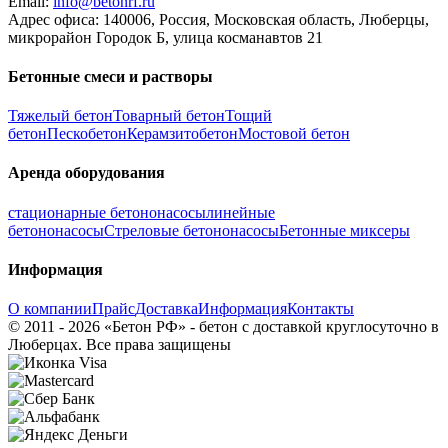
Email:
info@betonrf.ru
Адрес офиса: 140006, Россия, Московская область, Люберцы,
микрорайон Городок Б, улица косманавтов 21
Бетонные смеси и растворы
Тяжелый бетон
Товарный бетон
Тощий
бетон
Пескобетон
Керамзитобетон
Мостовой бетон
Аренда оборудования
стационарные бетононасосы
линейные
бетононасосы
Стреловые бетононасосы
Бетонные миксеры
Информация
О компании
Прайс
Доставка
Информация
Контакты
© 2011 - 2026 «Бетон РФ» - бетон с доставкой круглосуточно в
Люберцах. Все права защищены