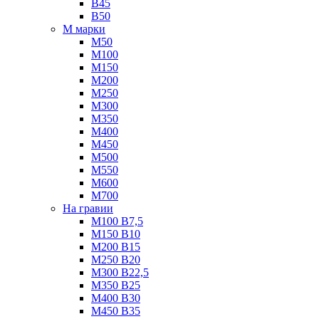
B45
B50
М марки
М50
М100
М150
М200
М250
М300
М350
М400
М450
М500
М550
М600
М700
На гравии
М100 B7,5
М150 B10
М200 B15
М250 B20
М300 B22,5
М350 B25
М400 B30
М450 B35