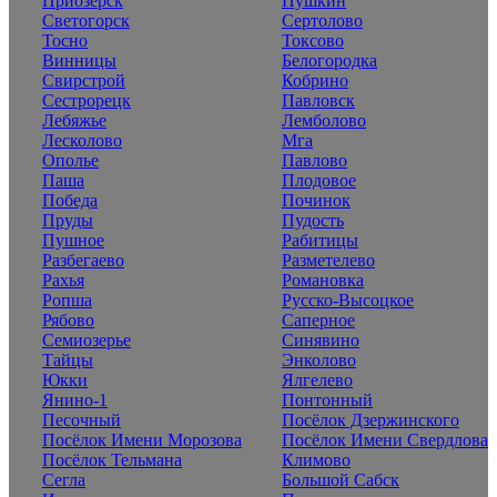
Приозерск
Пушкин
Светогорск
Сертолово
Тосно
Токсово
Винницы
Белогородка
Свирстрой
Кобрино
Сестрорецк
Павловск
Лебяжье
Лемболово
Лесколово
Мга
Ополье
Павлово
Паша
Плодовое
Победа
Починок
Пруды
Пудость
Пушное
Рабитицы
Разбегаево
Разметелево
Рахья
Романовка
Ропша
Русско-Высоцкое
Рябово
Саперное
Семиозерье
Синявино
Тайцы
Энколово
Юкки
Ялгелево
Янино-1
Понтонный
Песочный
Посёлок Дзержинского
Посёлок Имени Морозова
Посёлок Имени Свердлова
Посёлок Тельмана
Климово
Сегла
Большой Сабск