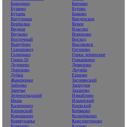
Бородино
Брехово
Бузаево
Бутово
Бутынь
Быково
Ватутинки
Введенское
Вербилки
Верея
Видное
Власово
Внуково
Вороново
Восточный
Восход
Вырубово
Высоковск
Газопровод
Гигирево
Голицыно
Горки ленинские
Горки-10
Горышкино
Деденево
Демихово
Дорохово
Дружба
Дубки
Ершово
Жаворонки
Загорянский
Зайцево
Запрудня
Заречье
Захарово
Зеленоградский
Измайлово
Икша
Ильинский
Калининец
Киевский
Кировский
Кобяково
Кокошкино
Колюбакино
Коммунарка
Константиново
Коренево
Косино