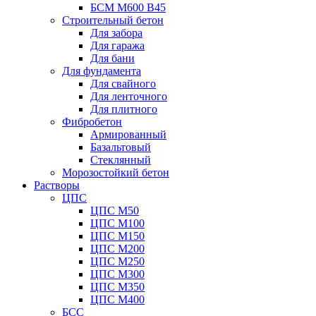
БСМ М600 B45
Строительный бетон
Для забора
Для гаража
Для бани
Для фундамента
Для свайного
Для ленточного
Для плитного
Фибробетон
Армированный
Базальтовый
Стеклянный
Морозостойкий бетон
Растворы
ЦПС
ЦПС М50
ЦПС М100
ЦПС М150
ЦПС М200
ЦПС М250
ЦПС М300
ЦПС М350
ЦПС М400
БСС