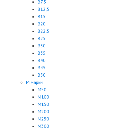
B7,5
B12,5
B15
B20
B22,5
B25
B30
B35
B40
B45
B50
М марки
М50
М100
М150
М200
М250
М300