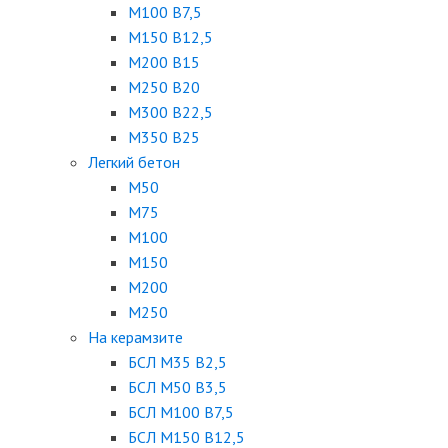
М100 В7,5
М150 В12,5
М200 В15
М250 В20
М300 В22,5
М350 В25
Легкий бетон
М50
М75
М100
М150
М200
М250
На керамзите
БСЛ М35 B2,5
БСЛ М50 В3,5
БСЛ М100 В7,5
БСЛ М150 В12,5